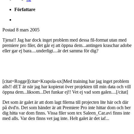
Författare
Postad
8 mars 2005
Tjena!! Jag har dock inget problem med dessa fil-format utan med
premiere pro filer, det går ej att öppna dem...antingen kraschar adobe
eller gar ej bara....underligt....är det samma för dig?
[citat=Rogge][citat=Krapola-ux]Med training har jag inget problem
alls!! dET är när jag har kopierat över projekten till min data och vill
öppna dem...liksom...Det funkar ej!! Vet ej vad som galen....[/citat]
Det som är galet är att dom lagt filerna till projecten lite här och där
på dvd'n. Det som händer är att Premiere Pro inte hittar dom och ber
dig hitta var dom finns. Vissa filer som tex Saleen_Car.avi finns inte
med alls. Var den finns vet jag inte. Helt galet är det iaf...