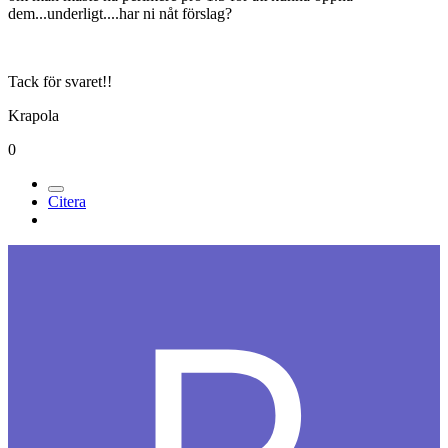
dem...underligt....har ni nåt förslag?
Tack för svaret!!
Krapola
0
Citera