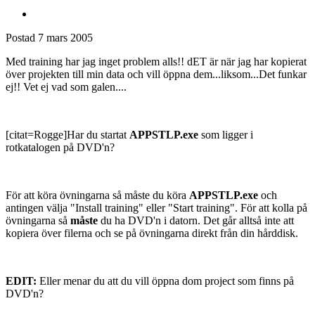
Postad
7 mars 2005
Med training har jag inget problem alls!! dET är när jag har kopierat
över projekten till min data och vill öppna dem...liksom...Det funkar
ej!! Vet ej vad som galen....
[citat=Rogge]Har du startat
APPSTLP.exe
som ligger i
rotkatalogen på DVD'n?
För att köra övningarna så måste du köra
APPSTLP.exe
och
antingen välja "Install training" eller "Start training". För att kolla på
övningarna så
måste
du ha DVD'n i datorn. Det går alltså inte att
kopiera över filerna och se på övningarna direkt från din hårddisk.
EDIT:
Eller menar du att du vill öppna dom project som finns på
DVD'n?