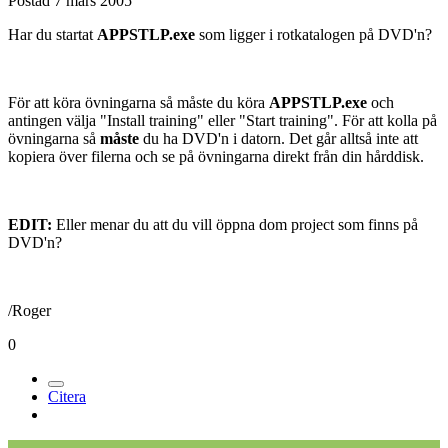
Postad
7 mars 2005
Har du startat
APPSTLP.exe
som ligger i rotkatalogen på DVD'n?
För att köra övningarna så måste du köra
APPSTLP.exe
och
antingen välja "Install training" eller "Start training". För att kolla på
övningarna så
måste
du ha DVD'n i datorn. Det går alltså inte att
kopiera över filerna och se på övningarna direkt från din hårddisk.
EDIT:
Eller menar du att du vill öppna dom project som finns på
DVD'n?
/Roger
0
Citera