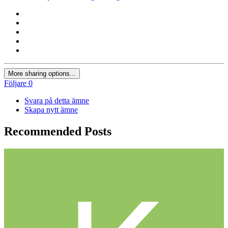
More sharing options...
Följare
0
Svara på detta ämne
Skapa nytt ämne
Recommended Posts