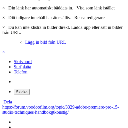
×
Din länk har automatiskt bäddats in.
Visa som länk istället
×
Ditt tidigare innehåll har återställts.
Rensa redigerare
×
Du kan inte klistra in bilder direkt. Ladda upp eller sätt in bilder
från URL.
Lägg in bild från URL
×
Skrivbord
Surfplatta
Telefon
Skicka
Dela
https://forum.voodoofilm.org/topic/3329-adobe-premiere-pro-15-
studio-techniques-handbokgtkonstig/