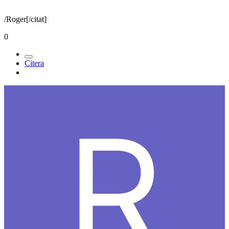
/Roger[/citat]
0
Citera