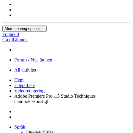
More sharing options...
Följare
0
Gå till ämnen
Forum - Nya ämnen
All aktivitet
Hem
Efterarbete
Videoredigering
Adobe Premiere Pro 1.5 Studio Techniques
handbok>konstig!
Språk
English (USA)