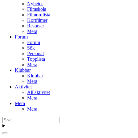
Nyheter
Filmskola
Filmordlista
Kortfilmer
Resurser
Mera
Forum
Forum
Sök
Personal
Topplista
Mera
Klubbar
Klubbar
Mera
Aktivitet
All aktivitet
Mera
Mera
Mera