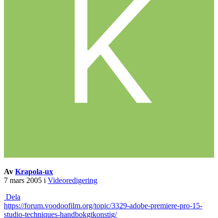
Av
Krapola-ux
7 mars 2005
i
Videoredigering
Dela
https://forum.voodoofilm.org/topic/3329-adobe-premiere-pro-15-
studio-techniques-handbokgtkonstig/