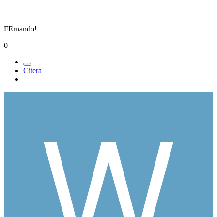
FErnando!
0
Citera