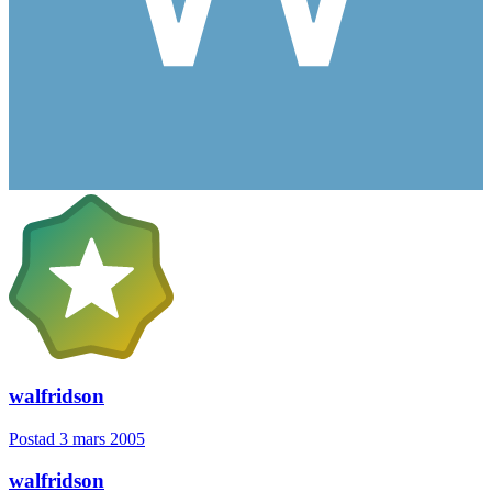
walfridson
Postad
3 mars 2005
walfridson