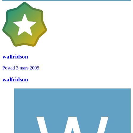
walfridson
Postad
3 mars 2005
walfridson