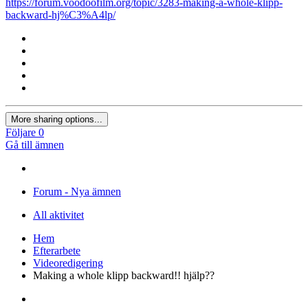
https://forum.voodoofilm.org/topic/3283-making-a-whole-klipp-
backward-hj%C3%A4lp/
More sharing options...
Följare
0
Gå till ämnen
Forum - Nya ämnen
All aktivitet
Hem
Efterarbete
Videoredigering
Making a whole klipp backward!! hjälp??