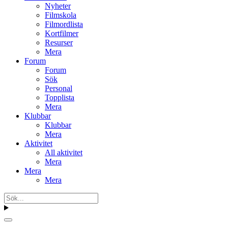
Nyheter
Filmskola
Filmordlista
Kortfilmer
Resurser
Mera
Forum
Forum
Sök
Personal
Topplista
Mera
Klubbar
Klubbar
Mera
Aktivitet
All aktivitet
Mera
Mera
Mera