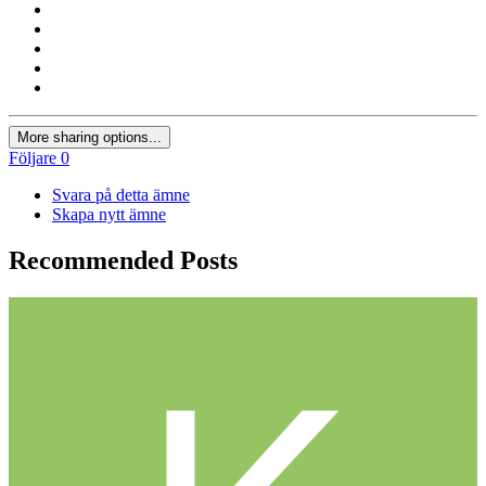
More sharing options...
Följare
0
Svara på detta ämne
Skapa nytt ämne
Recommended Posts