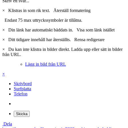
Skriv ett svar...
×
Klistras in som rik text.
Återställ formatering
Endast 75 max uttryckssymboler är tillåtna.
×
Din länk har automatiskt bäddats in.
Visa som länk istället
×
Ditt tidigare innehåll har återställts.
Rensa redigerare
×
Du kan inte klistra in bilder direkt. Ladda upp eller sätt in bilder
från URL.
Lägg in bild från URL
×
Skrivbord
Surfplatta
Telefon
Skicka
Dela