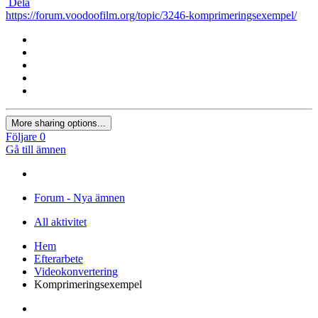
Dela
https://forum.voodoofilm.org/topic/3246-komprimeringsexempel/
More sharing options...
Följare
0
Gå till ämnen
Forum - Nya ämnen
All aktivitet
Hem
Efterarbete
Videokonvertering
Komprimeringsexempel