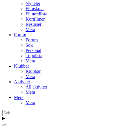
Nyheter
Filmskola
Filmordlista
Kortfilmer
Resurser
Mera
Forum
Forum
Sök
Personal
Topplista
Mera
Klubbar
Klubbar
Mera
Aktivitet
All aktivitet
Mera
Mera
Mera