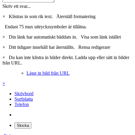
Skriv ett svar...
×
Klistras in som rik text.
Återställ formatering
Endast 75 max uttryckssymboler är tillåtna.
×
Din länk har automatiskt bäddats in.
Visa som länk istället
×
Ditt tidigare innehåll har återställts.
Rensa redigerare
×
Du kan inte klistra in bilder direkt. Ladda upp eller sätt in bilder
från URL.
Lägg in bild från URL
×
Skrivbord
Surfplatta
Telefon
Skicka