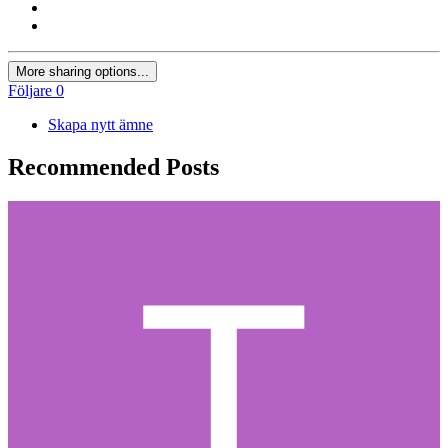
More sharing options...
Följare
0
Skapa nytt ämne
Recommended Posts