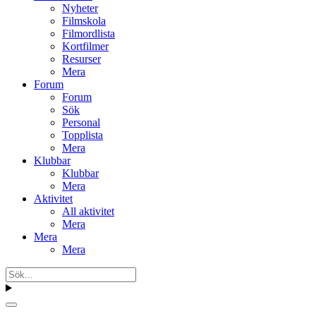
Nyheter
Filmskola
Filmordlista
Kortfilmer
Resurser
Mera
Forum
Forum
Sök
Personal
Topplista
Mera
Klubbar
Klubbar
Mera
Aktivitet
All aktivitet
Mera
Mera
Mera