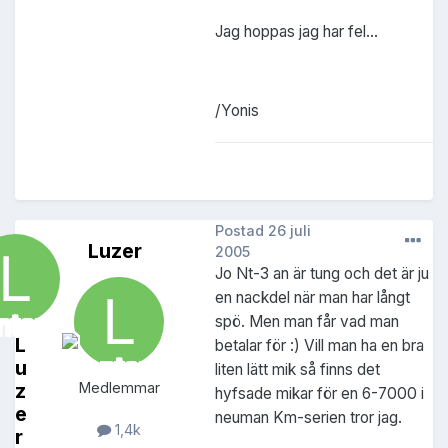
Jag hoppas jag har fel...
/Yonis
Postad
26 juli
Luzer
2005
Jo Nt-3 an är tung och det är ju
en nackdel när man har långt
spö. Men man får vad man
L
betalar för :) Vill man ha en bra
u
liten lätt mik så finns det
z
Medlemmar
hyfsade mikar för en 6-7000 i
e
neuman Km-serien tror jag.
1,4k
r