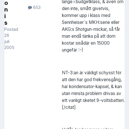
länge i budgetklass, & även om
o
653
den inte, smått givetvis,
n
kommer upp i klass med
i
s
Sennheiser´s MKH:serie eller
AKG:s Shotgun-mickar, så får
Postad
26
man endå tänka på att dom
juli
kostar sisådär en 15000
2005
ungefär :-)
NT-3:an är väldigt schysst för
att den har god frekvensgång,
har kondensator-kapsel, & kan
utan minsta problem drivas av
ett vanligt sketet 9-voltsbatteri.
[/citat]