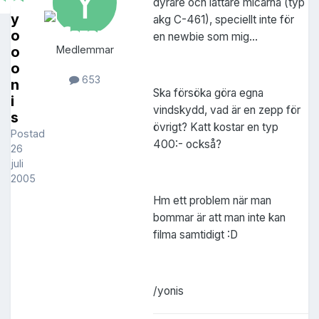
dyrare och lättare micarna (typ
y
akg C-461), speciellt inte för
o
en newbie som mig...
o
Medlemmar
o
653
n
Ska försöka göra egna
i
vindskydd, vad är en zepp för
s
övrigt? Katt kostar en typ
Postad
400:- också?
26
juli
2005
Hm ett problem när man
bommar är att man inte kan
filma samtidigt :D
/yonis