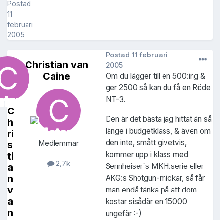
Postad
11
februari
2005
Postad
11 februari
Christian van
2005
Caine
Om du lägger till en 500:ing &
ger 2500 så kan du få en Röde
NT-3.
C
Den är det bästa jag hittat än så
h
länge i budgetklass, & även om
ri
den inte, smått givetvis,
s
Medlemmar
kommer upp i klass med
ti
2,7k
Sennheiser´s MKH:serie eller
a
n
AKG:s Shotgun-mickar, så får
v
man endå tänka på att dom
a
kostar sisådär en 15000
n
ungefär :-)