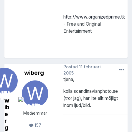
http://www.organizedprime.tk
- Free and Original
Entertainment
Postad
11 februari
wiberg
2005
tjena,
kolla scandinavianphoto.se
(tror jag), har lite allt möjligt
w
inom ljud/bild.
ib
e
Medlemmar
r
157
g