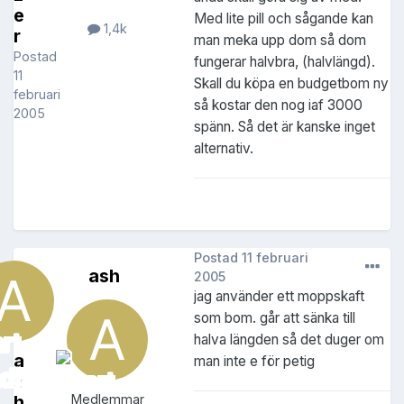
e
Med lite pill och sågande kan
1,4k
r
man meka upp dom så dom
Postad
fungerar halvbra, (halvlängd).
11
Skall du köpa en budgetbom ny
februari
så kostar den nog iaf 3000
2005
spänn. Så det är kanske inget
alternativ.
Postad
11 februari
ash
2005
jag använder ett moppskaft
som bom. går att sänka till
halva längden så det duger om
a
man inte e för petig
s
h
Medlemmar