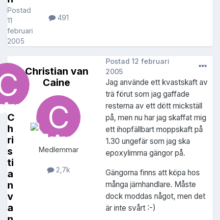
Postad
491
11
februari
2005
Postad
12 februari
Christian van
2005
Caine
Jag använde ett kvastskaft av
trä förut som jag gaffade
resterna av ett dött mickställ
C
på, men nu har jag skaffat mig
h
ett ihopfällbart moppskaft på
ri
1.30 ungefär som jag ska
s
Medlemmar
epoxylimma gängor på.
ti
2,7k
Gängorna finns att köpa hos
a
n
många järnhandlare. Måste
v
dock moddas något, men det
a
är inte svårt :-)
n