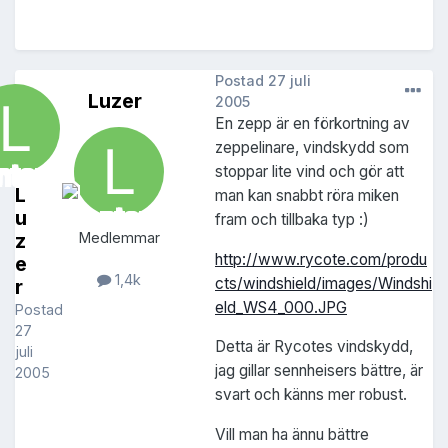
Postad
27 juli
Luzer
2005
En zepp är en förkortning av
zeppelinare, vindskydd som
stoppar lite vind och gör att
L
man kan snabbt röra miken
u
fram och tillbaka typ :)
z
Medlemmar
http://www.rycote.com/produ
e
1,4k
cts/windshield/images/Windshi
r
eld_WS4_000.JPG
Postad
27
Detta är Rycotes vindskydd,
juli
jag gillar sennheisers bättre, är
2005
svart och känns mer robust.
Vill man ha ännu bättre