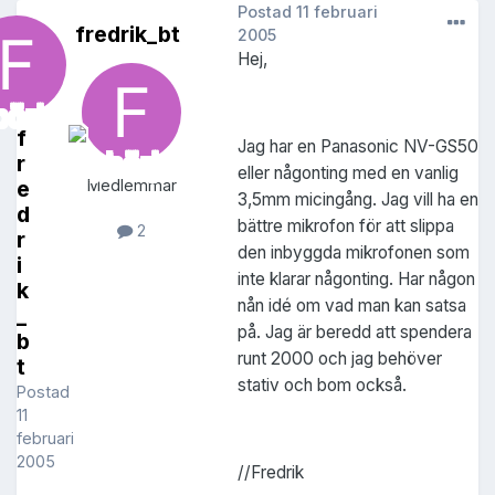
Postad
11 februari
fredrik_bt
2005
Hej,
f
Jag har en Panasonic NV-GS50
r
eller någonting med en vanlig
e
Medlemmar
3,5mm micingång. Jag vill ha en
d
bättre mikrofon för att slippa
2
r
den inbyggda mikrofonen som
i
inte klarar någonting. Har någon
k
nån idé om vad man kan satsa
_
på. Jag är beredd att spendera
b
runt 2000 och jag behöver
t
stativ och bom också.
Postad
11
februari
2005
//Fredrik