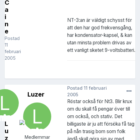
C
a
i
NT-3:an är väldigt schysst för
n
att den har god frekvensgång,
e
har kondensator-kapsel, & kan
Postad
utan minsta problem drivas av
11
ett vanligt sketet 9-voltsbatteri.
februari
2005
Postad
11 februari
Luzer
2005
Röstar också för Nt3. Blir krux
om du skall få pengar över till
om också, och stativ. Det
L
billigaste är ju att försöka få tag
u
på nån trasig bom som folk
z
Medlemmar
ändå skall göra sig av med.