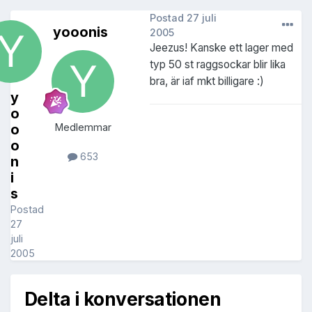
Postad
27 juli
yooonis
2005
Jeezus! Kanske ett lager med
typ 50 st raggsockar blir lika
bra, är iaf mkt billigare :)
y
o
o
Medlemmar
o
653
n
i
s
Postad
27
juli
2005
Delta i konversationen