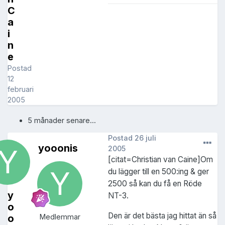
C
a
i
n
e
Postad
12
februari
2005
5 månader senare...
Postad
26 juli
yooonis
2005
[citat=Christian van Caine]Om
du lägger till en 500:ing & ger
2500 så kan du få en Röde
y
NT-3.
o
Den är det bästa jag hittat än så
o
Medlemmar