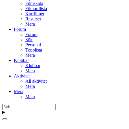
Filmskola
Filmordlista
Kortfilmer
Resurser
Mera
Forum
Forum
Sök
Personal
Topplista
Mera
Klubbar
Klubbar
Mera
Aktivitet
All aktivitet
Mera
Mera
Mera