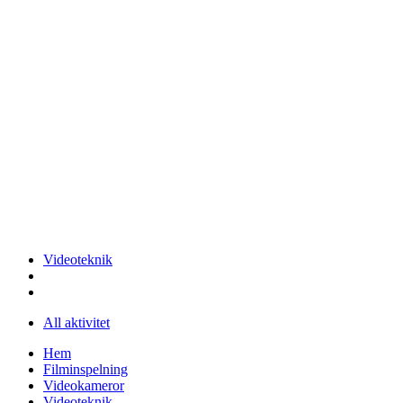
Videoteknik
All aktivitet
Hem
Filminspelning
Videokameror
Videoteknik