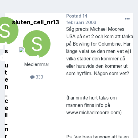
Postad
14
sluten_cell_nr13
februari 2003
Såg precis Michael Moores
USA på svt 2 och kom att tänka
på Bowling for Columbine. Har
s
länge velat se den men vet ej i
l
vilka städer den kommer gå
u
Medlemmar
eller huruvida den kommer ut
t
som hyrfilm. Någon som vet?
333
e
n
_
(har ni inte hört talas om
c
mannen finns info på
e
www.michaelmoore.com)
ll
_
n
r
Ps. Var bara tvungen att ta en