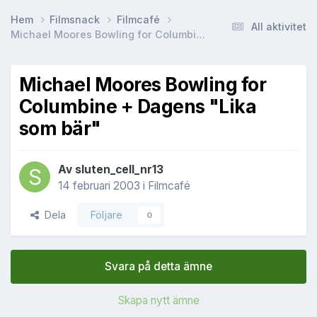
Hem
Filmsnack
Filmcafé
All aktivitet
Michael Moores Bowling for Columbine + Dagens "Lika som bär"
Michael Moores Bowling for
Columbine + Dagens "Lika
som bär"
Av
sluten_cell_nr13
14 februari 2003
i
Filmcafé
Dela
Följare
0
Svara på detta ämne
Skapa nytt ämne