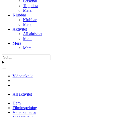
Personal
Topplista
Mera
Klubbar
Klubbar
Mera
Aktivitet
All aktivitet
Mera
Mera
Mera
Videoteknik
All aktivitet
Hem
Filminspelning
Videokameror