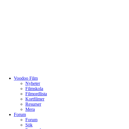
Voodoo Film
Nyheter
Filmskola
Filmordlista
Kortfilmer
Resurser
Mera
Forum
Forum
Sök