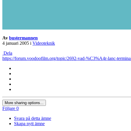
Av
bustermannen
4 januari 2005
i
Videoteknik
Dela
https://forum.voodoofilm.org/topic/2692-vad-%C3%A4r-lanc-termina
More sharing options...
Följare
0
Svara på detta ämne
Skapa nytt ämne