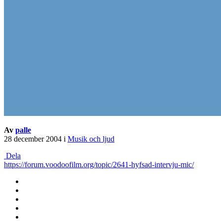
Av
palle
28 december 2004
i
Musik och ljud
Dela
https://forum.voodoofilm.org/topic/2641-hyfsad-intervju-mic/