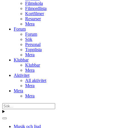
Filmskola
Filmordlista
Kortfilmer
Resurser
Mera
Forum
Forum
Sök
Personal
Topplista
Mera
Klubbar
Klubbar
Mera
Aktivitet
All aktivitet
Mera
Mera
Mera
Musik och ljud