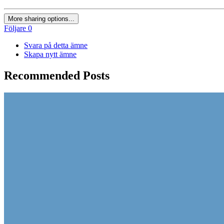
More sharing options...
Följare
0
Svara på detta ämne
Skapa nytt ämne
Recommended Posts