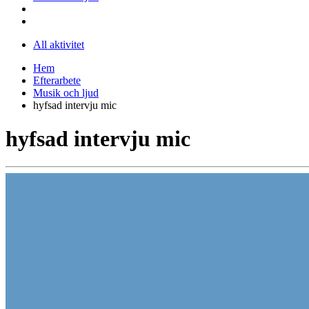
All aktivitet
Hem
Efterarbete
Musik och ljud
hyfsad intervju mic
hyfsad intervju mic