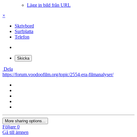
Lägg in bild från URL
×
Skrivbord
Surfplatta
Telefon
Skicka
Dela
https://forum.voodoofilm.org/topic/2554-era-filmanalyser/
More sharing options...
Följare
0
Gå till ämnen