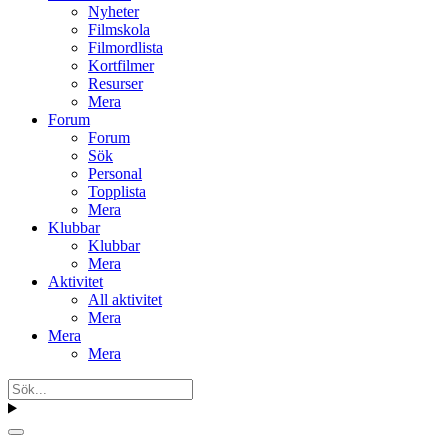
Nyheter
Filmskola
Filmordlista
Kortfilmer
Resurser
Mera
Forum
Forum
Sök
Personal
Topplista
Mera
Klubbar
Klubbar
Mera
Aktivitet
All aktivitet
Mera
Mera
Mera