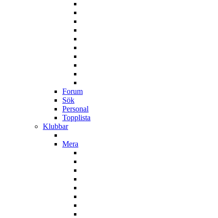
Forum
Sök
Personal
Topplista
Klubbar
Mera