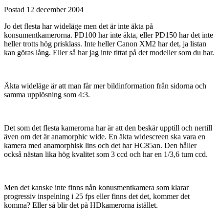
Postad
12 december 2004
Jo det flesta har wideläge men det är inte äkta på
konsumentkamerorna. PD100 har inte äkta, eller PD150 har det inte
heller trotts hög prisklass. Inte heller Canon XM2 har det, ja listan
kan göras lång. Eller så har jag inte tittat på det modeller som du har.
Äkta wideläge är att man får mer bildinformation från sidorna och
samma upplösning som 4:3.
Det som det flesta kamerorna har är att den beskär upptill och nertill
även om det är anamorphic wide. En äkta widescreen ska vara en
kamera med anamorphisk lins och det har HC85an. Den håller
också nästan lika hög kvalitet som 3 ccd och har en 1/3,6 tum ccd.
Men det kanske inte finns nån konusmentkamera som klarar
progressiv inspelning i 25 fps eller finns det det, kommer det
komma? Eller så blir det på HDkamerorna istället.