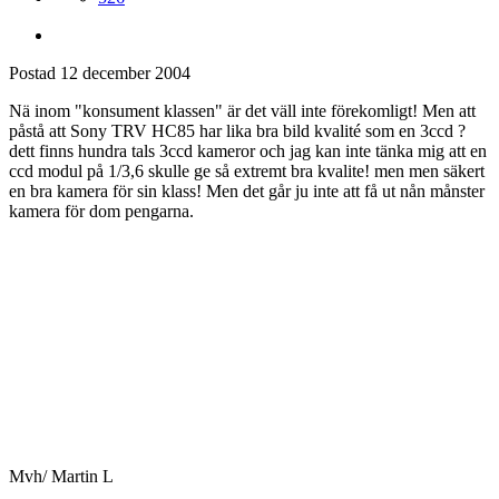
Postad
12 december 2004
Nä inom "konsument klassen" är det väll inte förekomligt! Men att
påstå att Sony TRV HC85 har lika bra bild kvalité som en 3ccd ?
dett finns hundra tals 3ccd kameror och jag kan inte tänka mig att en
ccd modul på 1/3,6 skulle ge så extremt bra kvalite! men men säkert
en bra kamera för sin klass! Men det går ju inte att få ut nån månster
kamera för dom pengarna.
Mvh/ Martin L