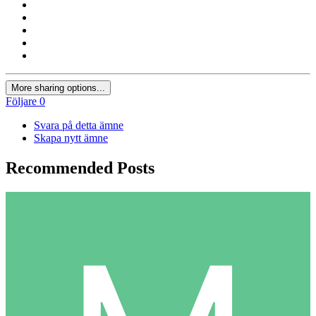
More sharing options...
Följare
0
Svara på detta ämne
Skapa nytt ämne
Recommended Posts