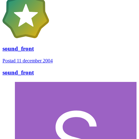
sound_front
Postad
11 december 2004
sound_front