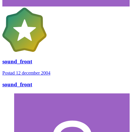
sound_front
Postad
12 december 2004
sound_front