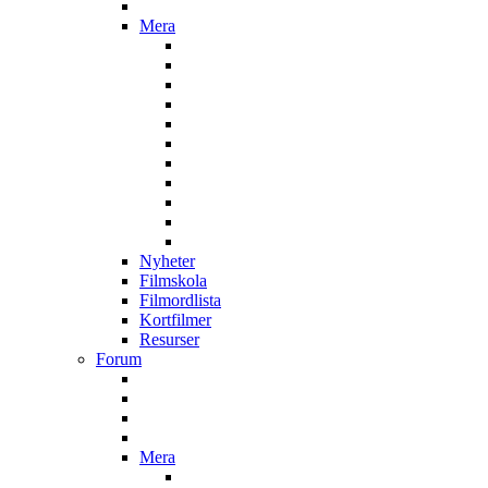
Mera
Nyheter
Filmskola
Filmordlista
Kortfilmer
Resurser
Forum
Mera