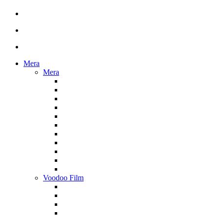
Mera
Mera
Voodoo Film