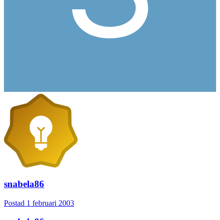
snabela86
Postad
1 februari 2003