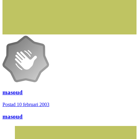
masoud
Postad
10 februari 2003
masoud