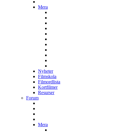
Mera
Nyheter
Filmskola
Filmordlista
Kortfilmer
Resurser
Forum
Mera