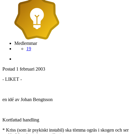
Medlemmar
19
Postad
1 februari 2003
- LIKET -
en idé av Johan Bengtsson
Kortfattad handling
* Kriss (som är psykiskt instabil) ska tömma ogräs i skogen och ser