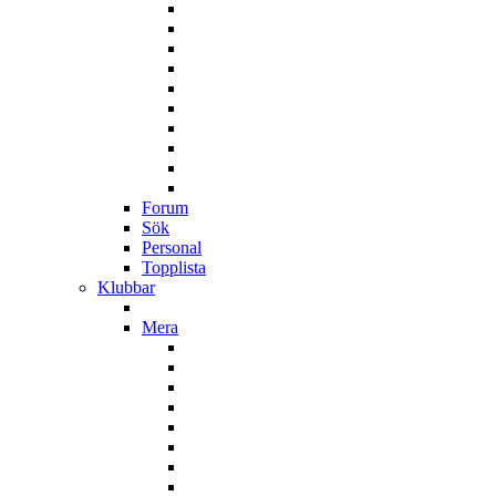
Forum
Sök
Personal
Topplista
Klubbar
Mera