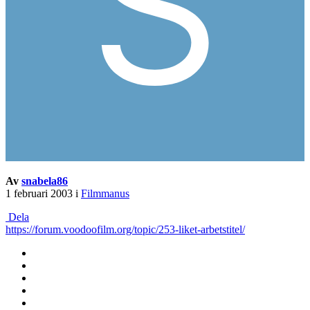
Av
snabela86
1 februari 2003
i
Filmmanus
Dela
https://forum.voodoofilm.org/topic/253-liket-arbetstitel/