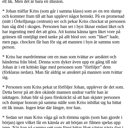
ett lik. Men det är bara en illusion.
* Johan träffar Kriss (som går i samma klass) som av en ren slump
och kommer fram till att han upplevt något hemskt. På en promenad
(mitt i Örkelljunga centrum) ser och pekar Kriss chockat ut personen
han såg död i skogen. Personen han ser i byn liknar endast liket och
har ingenting med det att göra. Att kunna känna igen liket vore på
gränsen till omöjligt med tanke på allt blod osv. som ”liket” hade,
men pga. chocken får han för sig att mannen i byn är samma som
person.
* Kriss har mardrömmar om en man som tvättar av ansiktet och
händerna från blod. Denna scen dyker även upp en gång till när
Johan är i ett kritiskt läge med personen som ”förföljer” dem
(förklaras nedan). Man får aldrig se ansiktet på mannen som tvättar
sig.
* Personen som Kriss pekat ut förföljer Johan, upplever de det som.
Detta beror på att den okände mannen undrar varför han är
iakttagen. Johan blir så pass förskräckt så att han skjuter personen
och dumpar honom på samma ställe som Kriss inbillat sig ha hittat
ett lik innan. Ingen letar där längre, tror han.
* Sedan ser man Kriss våga gå och tömma ogräs (som han gjorde i
början) igen vilket får en känsla av att början av filmen spelas upp
igen. När han på samma sett som förut hittar liket väntar nästa dag i