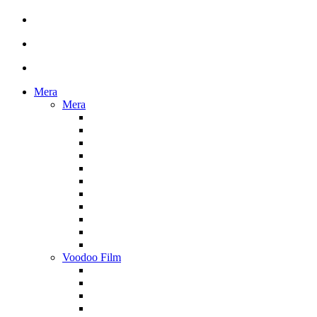
Mera
Mera
Voodoo Film