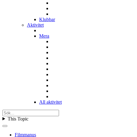
Klubbar
Aktivitet
Mera
All aktivitet
This Topic
Filmmanus