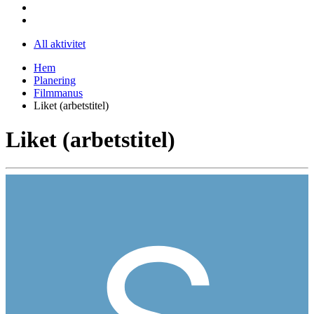
All aktivitet
Hem
Planering
Filmmanus
Liket (arbetstitel)
Liket (arbetstitel)