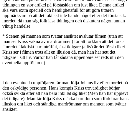
tidningen en stor artikel på förstasidan om just liket. Denna artikel
ska vara extra speciell och hemlighetsfull för att göra tittaren
uppmärksam på att det faktiskt inte hände något efter det första s.k.
mordet, då man såg folk läsa tidningen och diskutera någon annan
viktig händelse.
* Scenen på mannen som tvättar ansiktet avslutar filmen (utan att
man ser Kriss vakna av mardrömmen) för att förklara att det första
”mordet” faktiskt har inträffat, fast tidigare (alltså är det första liket
Kriss ser i filmen trots allt en illusion då, men han har sett det
tidigare i sitt liv. Varför han får sådana uppenbarelser reds ut i den
eventuella uppföljaren).
I den eventuella uppföljaren får man följa Johans liv efter mordet på
den oskyldige personen. Hans kompis Kriss trovärdighet börjar
också svikta efter att han bara inbillat sig liket (Men han har upplevt
det tidigare). Man får följa Kriss otäcka barndom som förklarar hans
illusion om liket och ständiga mardrömmar om mannen som tvättar
ansiktet.