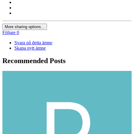
More sharing options...
Följare
0
Svara på detta ämne
Skapa nytt ämne
Recommended Posts