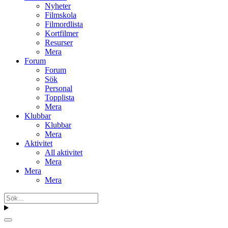
Nyheter
Filmskola
Filmordlista
Kortfilmer
Resurser
Mera
Forum
Forum
Sök
Personal
Topplista
Mera
Klubbar
Klubbar
Mera
Aktivitet
All aktivitet
Mera
Mera
Mera