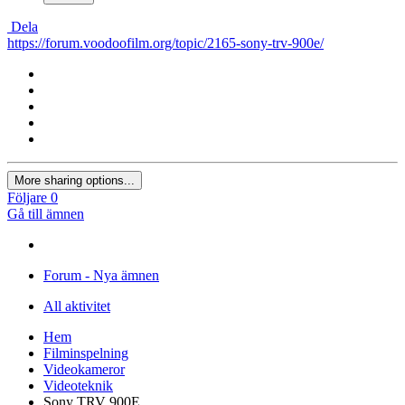
Dela
https://forum.voodoofilm.org/topic/2165-sony-trv-900e/
More sharing options...
Följare
0
Gå till ämnen
Forum - Nya ämnen
All aktivitet
Hem
Filminspelning
Videokameror
Videoteknik
Sony TRV 900E