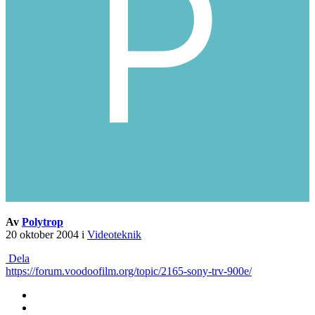
Av
Polytrop
20 oktober 2004
i
Videoteknik
Dela
https://forum.voodoofilm.org/topic/2165-sony-trv-900e/