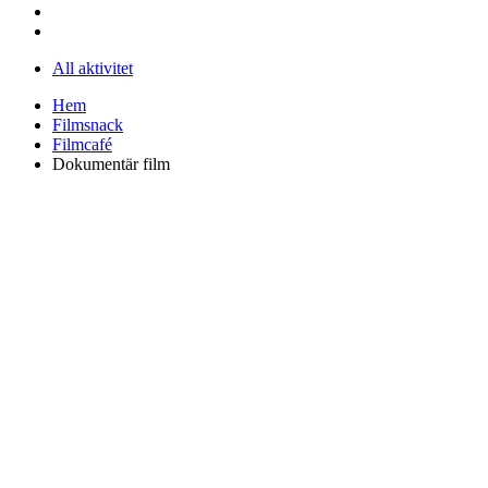
All aktivitet
Hem
Filmsnack
Filmcafé
Dokumentär film