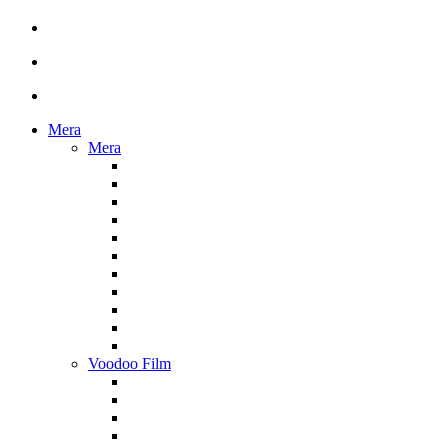
Mera
Mera
Voodoo Film