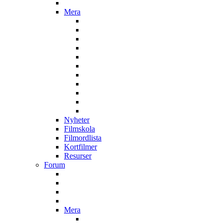
Mera
Nyheter
Filmskola
Filmordlista
Kortfilmer
Resurser
Forum
Mera