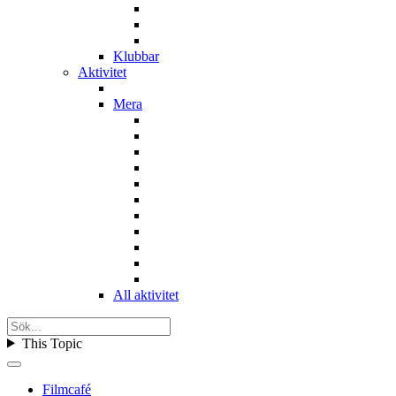
Klubbar
Aktivitet
Mera
All aktivitet
This Topic
Filmcafé