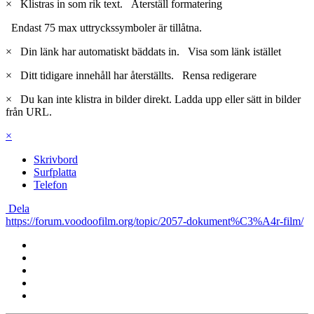
×
Klistras in som rik text.
Återställ formatering
Endast 75 max uttryckssymboler är tillåtna.
×
Din länk har automatiskt bäddats in.
Visa som länk istället
×
Ditt tidigare innehåll har återställts.
Rensa redigerare
×
Du kan inte klistra in bilder direkt. Ladda upp eller sätt in bilder
från URL.
×
Skrivbord
Surfplatta
Telefon
Dela
https://forum.voodoofilm.org/topic/2057-dokument%C3%A4r-film/