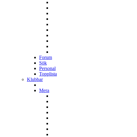
Forum
Sök
Personal
Topplista
Klubbar
Mera