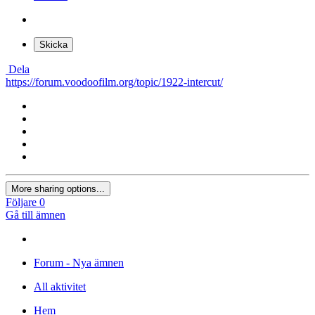
Skicka
Dela
https://forum.voodoofilm.org/topic/1922-intercut/
More sharing options...
Följare
0
Gå till ämnen
Forum - Nya ämnen
All aktivitet
Hem