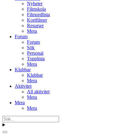
Nyheter
Filmskola
Filmordlista
Kortfilmer
Resurser
Mera
Forum
Forum
Sök
Personal
Topplista
Mera
Klubbar
Klubbar
Mera
Aktivitet
All aktivitet
Mera
Mera
Mera