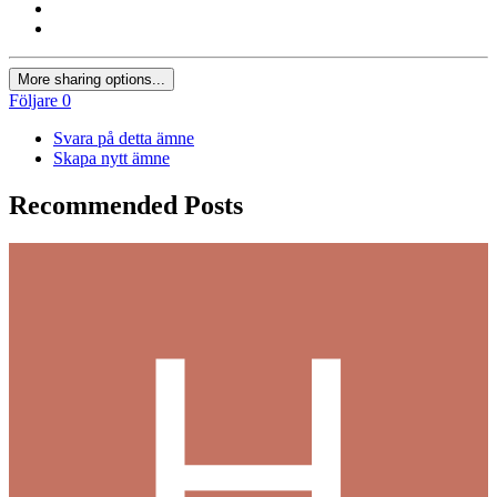
More sharing options...
Följare
0
Svara på detta ämne
Skapa nytt ämne
Recommended Posts