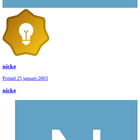
nicke
Postad
25 januari 2003
nicke