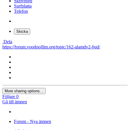
Skrivbord
Surfplatta
Telefon
Skicka
Dela
https://forum.voodoofilm.org/topic/162-alamdv2-ljud/
More sharing options...
Följare
0
Gå till ämnen
Forum - Nya ämnen