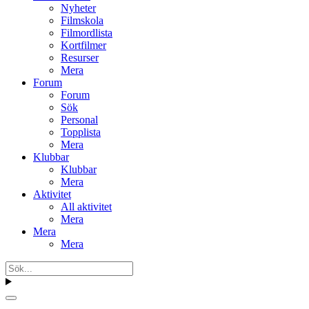
Nyheter
Filmskola
Filmordlista
Kortfilmer
Resurser
Mera
Forum
Forum
Sök
Personal
Topplista
Mera
Klubbar
Klubbar
Mera
Aktivitet
All aktivitet
Mera
Mera
Mera