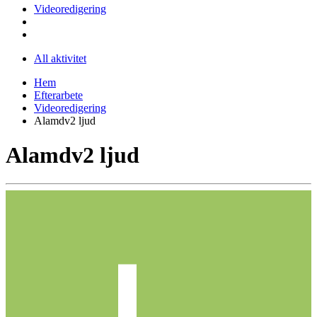
Videoredigering
All aktivitet
Hem
Efterarbete
Videoredigering
Alamdv2 ljud
Alamdv2 ljud