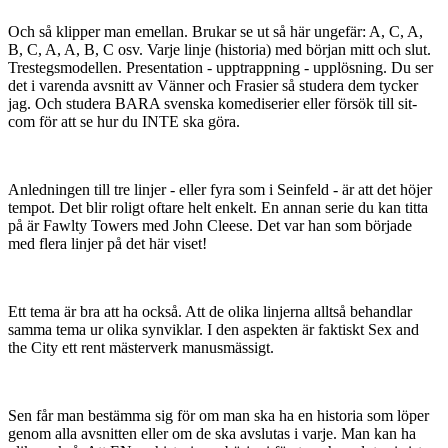
Och så klipper man emellan. Brukar se ut så här ungefär: A, C, A,
B, C, A, A, B, C osv. Varje linje (historia) med början mitt och slut.
Trestegsmodellen. Presentation - upptrappning - upplösning. Du ser
det i varenda avsnitt av Vänner och Frasier så studera dem tycker
jag. Och studera BARA svenska komediserier eller försök till sit-
com för att se hur du INTE ska göra.
Anledningen till tre linjer - eller fyra som i Seinfeld - är att det höjer
tempot. Det blir roligt oftare helt enkelt. En annan serie du kan titta
på är Fawlty Towers med John Cleese. Det var han som började
med flera linjer på det här viset!
Ett tema är bra att ha också. Att de olika linjerna alltså behandlar
samma tema ur olika synviklar. I den aspekten är faktiskt Sex and
the City ett rent mästerverk manusmässigt.
Sen får man bestämma sig för om man ska ha en historia som löper
genom alla avsnitten eller om de ska avslutas i varje. Man kan ha