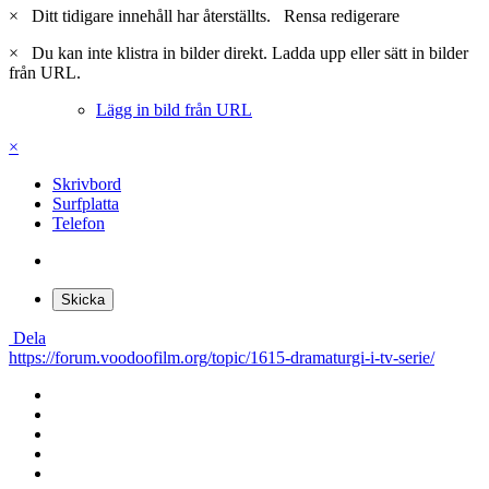
×
Ditt tidigare innehåll har återställts.
Rensa redigerare
×
Du kan inte klistra in bilder direkt. Ladda upp eller sätt in bilder
från URL.
Lägg in bild från URL
×
Skrivbord
Surfplatta
Telefon
Skicka
Dela
https://forum.voodoofilm.org/topic/1615-dramaturgi-i-tv-serie/