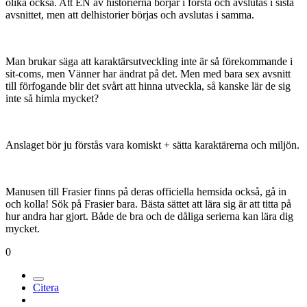
olika också. Att EN av historierna börjar i första och avslutas i sista
avsnittet, men att delhistorier börjas och avslutas i samma.
Man brukar säga att karaktärsutveckling inte är så förekommande i
sit-coms, men Vänner har ändrat på det. Men med bara sex avsnitt
till förfogande blir det svårt att hinna utveckla, så kanske lär de sig
inte så himla mycket?
Anslaget bör ju förstås vara komiskt + sätta karaktärerna och miljön.
Manusen till Frasier finns på deras officiella hemsida också, gå in
och kolla! Sök på Frasier bara. Bästa sättet att lära sig är att titta på
hur andra har gjort. Både de bra och de dåliga serierna kan lära dig
mycket.
0
Citera