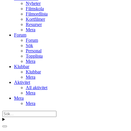
Nyheter
Filmskola
Filmordlista
Kortfilmer
Resurser
Mera
Forum
Forum
Sök
Personal
Topplista
Mera
Klubbar
Klubbar
Mera
Aktivitet
All aktivitet
Mera
Mera
Mera