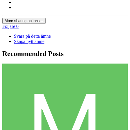
More sharing options...
Följare
0
Svara på detta ämne
Skapa nytt ämne
Recommended Posts