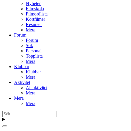
Nyheter
Filmskola
Filmordlista
Kortfilmer
Resurser
Mera
Forum
Forum
Sök
Personal
Topplista
Mera
Klubbar
Klubbar
Mera
Aktivitet
All aktivitet
Mera
Mera
Mera