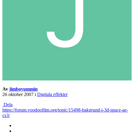
Av
jimboyummin
26 oktober 2007
i
Digitala effekter
Dela
https://forum.voodoofilm.org/topic/15498-bakgrund-i-3d-space-ae-
cs3/