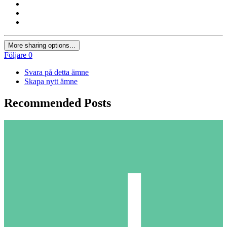
More sharing options...
Följare
0
Svara på detta ämne
Skapa nytt ämne
Recommended Posts