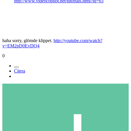
http://www.videocopilot.net/tutorials.html?id=63
haha sorry, glömde klippet.
http://youtube.com/watch?
v=EM2pD0EvDQ4
0
Citera