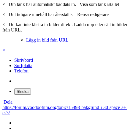
×
Din länk har automatiskt bäddats in.
Visa som länk istället
×
Ditt tidigare innehåll har återställts.
Rensa redigerare
×
Du kan inte klistra in bilder direkt. Ladda upp eller sätt in bilder
från URL.
Lägg in bild från URL
×
Skrivbord
Surfplatta
Telefon
Skicka
Dela
https://forum.voodoofilm.org/topic/15498-bakgrund-i-3d-space-ae-
cs3/