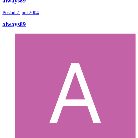
always89
Postad
7 juni 2004
always89