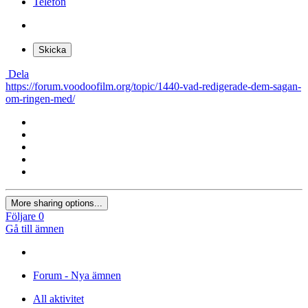
från URL.
Lägg in bild från URL
×
Skrivbord
Surfplatta
Telefon
Skicka
Dela
https://forum.voodoofilm.org/topic/1440-vad-redigerade-dem-sagan-
om-ringen-med/
More sharing options...