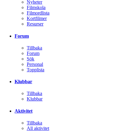
Redan medlem? Logga in
Bli medlem
Voodoo Film
Tillbaka
Nyheter
Filmskola
Filmordlista
Kortfilmer
Resurser
Forum
Tillbaka
Forum
Sök
Personal
Topplista
Klubbar
Tillbaka