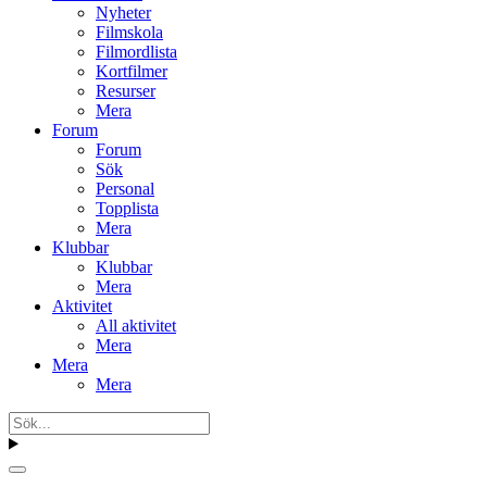
Nyheter
Filmskola
Filmordlista
Kortfilmer
Resurser
Mera
Forum
Forum
Sök
Personal
Topplista
Mera
Klubbar
Klubbar
Mera
Aktivitet
All aktivitet
Mera
Mera
Mera