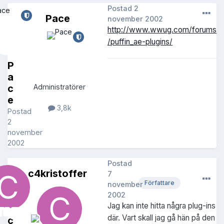
Postad
2
Pace
november 2002
http://www.wwug.com/forums
/puffin_ae-plugins/
P
a
c
Administratörer
e
3,8k
Postad
2
november
2002
Postad
c4kristoffer
7
Författare
november
2002
Jag kan inte hitta några plug-ins
där. Vart skall jag gå hän på den
c