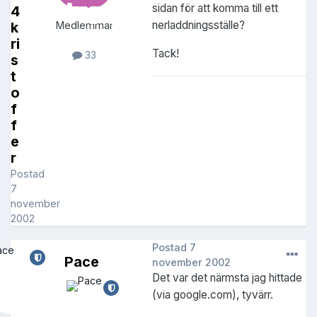
sidan för att komma till ett
4
nerladdningsställe?
k
Medlemmar
ri
Tack!
33
s
t
o
f
f
e
r
Postad
7
november
2002
Postad
7
Pace
november 2002
Det var det närmsta jag hittade
(via google.com), tyvärr.