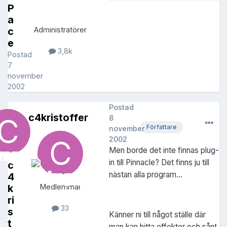
P
a
c
Administratörer
e
3,8k
Postad
7
november
2002
Postad
c4kristoffer
8
Författare
november
2002
Men borde det inte finnas plug-
in till Pinnacle? Det finns ju till
c
nästan alla program...
4
k
Medlemmar
ri
33
s
Känner ni till något ställe där
t
man kan hitta effekter och sånt