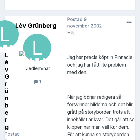
Postad
9
Lèv Grünberg
november 2002
Hej,
L
Jag har precis köpt in Pinnacle
è
och jag har fått lite problem
v
Medlemmar
med den.
G
1
r
ü
När jag börjar redigera så
n
försvinner bilderna och det blir
b
e
grått på storyborden trots att
r
innehållet är kvar. Det går att se
g
klippen när man väll kör dem.
Postad
För att kunna se storyborden