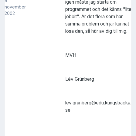
9
igen måste jag starta om
november
programmet och det känns "lite
2002
jobbit". Är det flera som har
samma problem och jar kunnat
lösa den, så hör av dig till mig.
MVH
Lèv Grünberg
lev.grunberg@edu.kungsbacka.
se