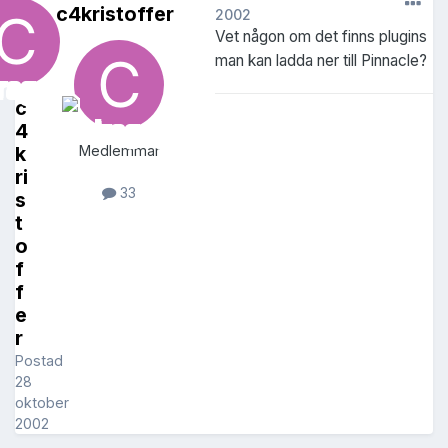
c4kristoffer
2002
Vet någon om det finns plugins
man kan ladda ner till Pinnacle?
c
4
k
Medlemmar
ri
33
s
t
o
f
f
e
r
Postad
28
oktober
2002