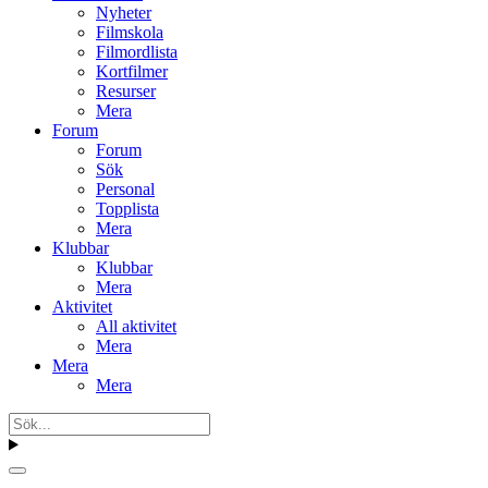
Nyheter
Filmskola
Filmordlista
Kortfilmer
Resurser
Mera
Forum
Forum
Sök
Personal
Topplista
Mera
Klubbar
Klubbar
Mera
Aktivitet
All aktivitet
Mera
Mera
Mera