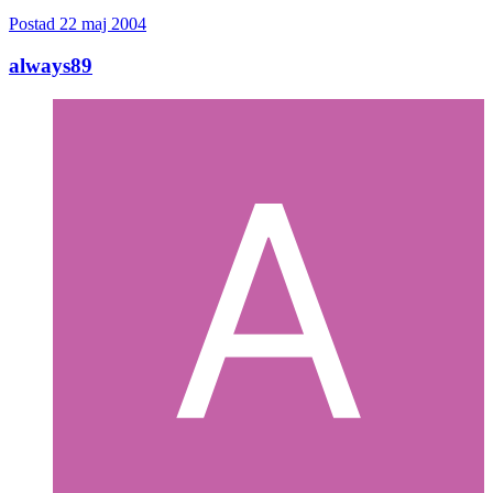
Postad
22 maj 2004
always89