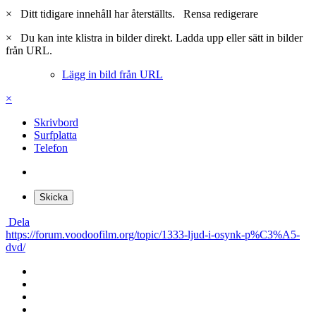
×
Ditt tidigare innehåll har återställts.
Rensa redigerare
×
Du kan inte klistra in bilder direkt. Ladda upp eller sätt in bilder
från URL.
Lägg in bild från URL
×
Skrivbord
Surfplatta
Telefon
Skicka
Dela
https://forum.voodoofilm.org/topic/1333-ljud-i-osynk-p%C3%A5-
dvd/