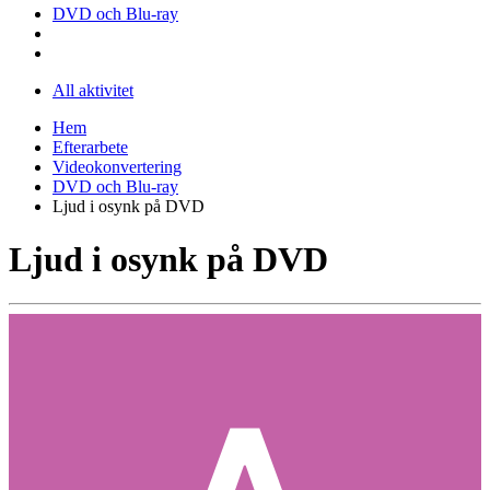
DVD och Blu-ray
All aktivitet
Hem
Efterarbete
Videokonvertering
DVD och Blu-ray
Ljud i osynk på DVD
Ljud i osynk på DVD