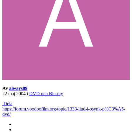
Av
always89
22 maj 2004
i
DVD och Blu-ray
Dela
https://forum.voodoofilm.org/topic/1333-ljud-i-osynk-p%C3%A5-
dvd/