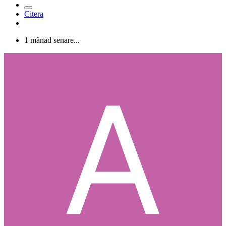
Citera
1 månad senare...