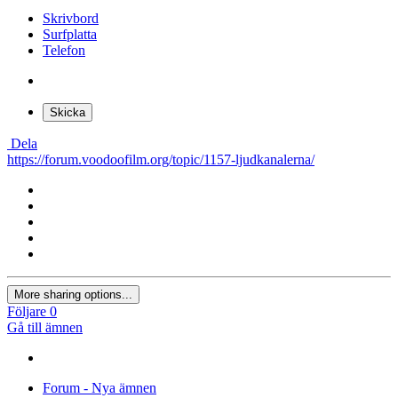
Skrivbord
Surfplatta
Telefon
Skicka
Dela
https://forum.voodoofilm.org/topic/1157-ljudkanalerna/
More sharing options...
Följare
0
Gå till ämnen
Forum - Nya ämnen