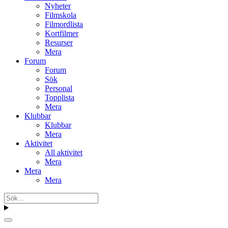
Nyheter
Filmskola
Filmordlista
Kortfilmer
Resurser
Mera
Forum
Forum
Sök
Personal
Topplista
Mera
Klubbar
Klubbar
Mera
Aktivitet
All aktivitet
Mera
Mera
Mera