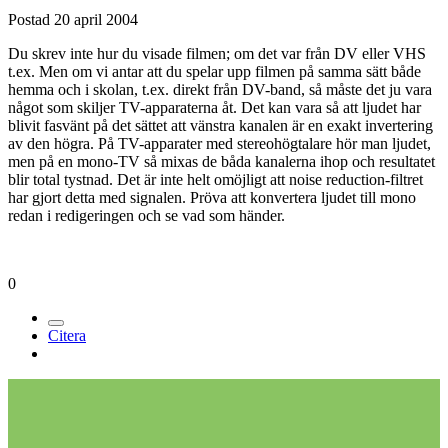
Postad
20 april 2004
Du skrev inte hur du visade filmen; om det var från DV eller VHS
t.ex. Men om vi antar att du spelar upp filmen på samma sätt både
hemma och i skolan, t.ex. direkt från DV-band, så måste det ju vara
något som skiljer TV-apparaterna åt. Det kan vara så att ljudet har
blivit fasvänt på det sättet att vänstra kanalen är en exakt invertering
av den högra. På TV-apparater med stereohögtalare hör man ljudet,
men på en mono-TV så mixas de båda kanalerna ihop och resultatet
blir total tystnad. Det är inte helt omöjligt att noise reduction-filtret
har gjort detta med signalen. Pröva att konvertera ljudet till mono
redan i redigeringen och se vad som händer.
0
Citera