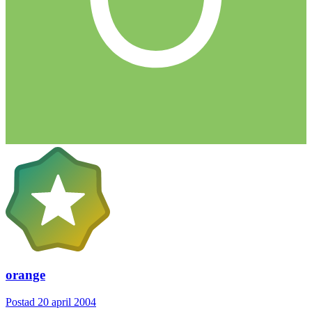
orange
Postad
20 april 2004