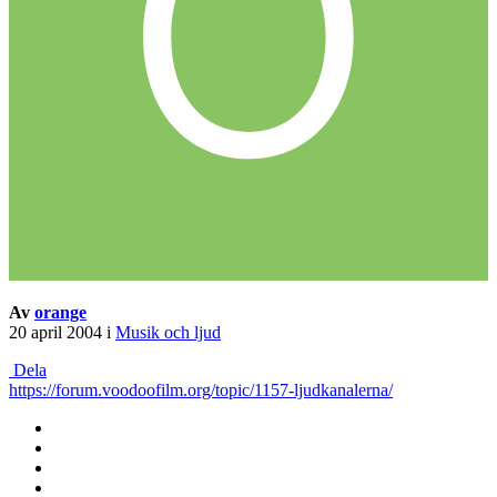
Av
orange
20 april 2004
i
Musik och ljud
Dela
https://forum.voodoofilm.org/topic/1157-ljudkanalerna/