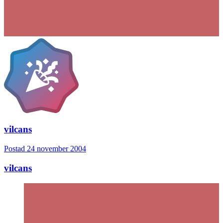
vilcans
Postad
24 november 2004
vilcans