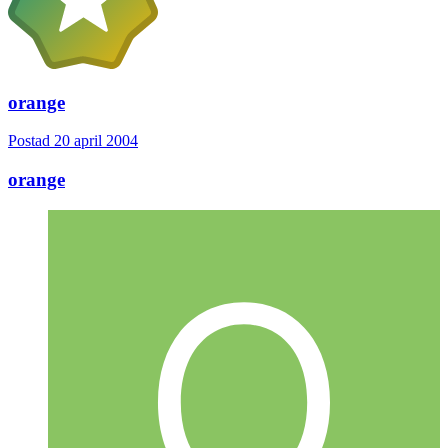
orange
Postad
20 april 2004
orange