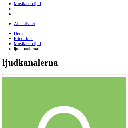
Musik och ljud
All aktivitet
Hem
Efterarbete
Musik och ljud
ljudkanalerna
ljudkanalerna