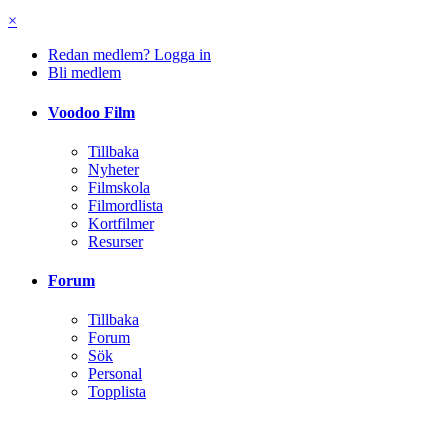
×
Redan medlem? Logga in
Bli medlem
Voodoo Film
Tillbaka
Nyheter
Filmskola
Filmordlista
Kortfilmer
Resurser
Forum
Tillbaka
Forum
Sök
Personal
Topplista
Klubbar