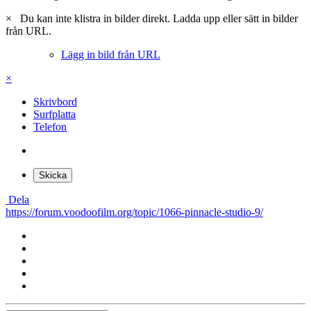
×
Du kan inte klistra in bilder direkt. Ladda upp eller sätt in bilder
från URL.
Lägg in bild från URL
×
Skrivbord
Surfplatta
Telefon
Skicka
Dela
https://forum.voodoofilm.org/topic/1066-pinnacle-studio-9/