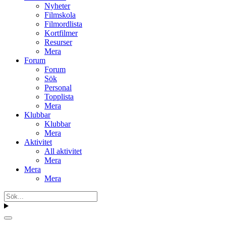
Nyheter
Filmskola
Filmordlista
Kortfilmer
Resurser
Mera
Forum
Forum
Sök
Personal
Topplista
Mera
Klubbar
Klubbar
Mera
Aktivitet
All aktivitet
Mera
Mera
Mera