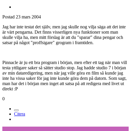
Postad
23 mars 2004
Jag har inte testat det själv, men jag skulle nog vilja säga att det inte
är värt pengarna. Det finns visserligen nya funktioner som man
skulle vilja ha, men mitt förslag är att du "sparar" dina pengar och
satsar på något "proffsigare" grogram i framtiden.
Pinnacle är ju ett bra program i början, men efter ett tag när man vill
testa yttligare saker så sätter studio stop. Jag hadde studio 7 i början
av min dataredigering, men när jag ville göra en film så kunde jag
inte ha vissa saker för jag inte kunde göra dem på datorn. Som sagt,
man har det i början men inget att satsa på att redigera med livet ut
direkt :P
0
Citera