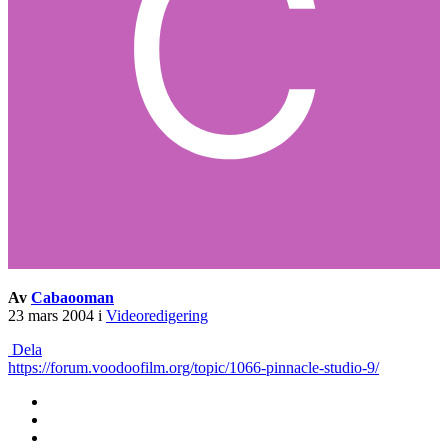
Av
Cabaooman
23 mars 2004
i
Videoredigering
Dela
https://forum.voodoofilm.org/topic/1066-pinnacle-studio-9/