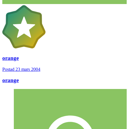
orange
Postad
23 mars 2004
orange