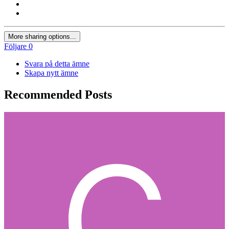
More sharing options...
Följare
0
Svara på detta ämne
Skapa nytt ämne
Recommended Posts