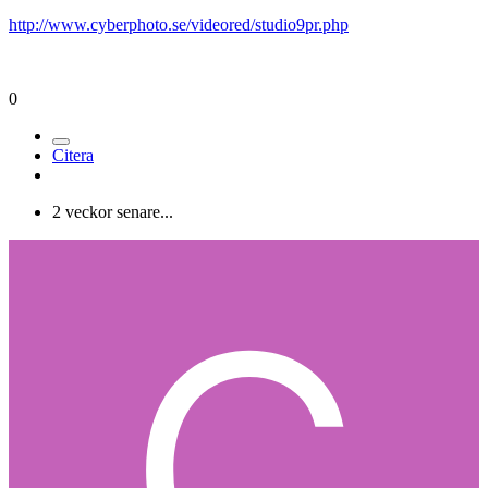
http://www.cyberphoto.se/videored/studio9pr.php
0
Citera
2 veckor senare...