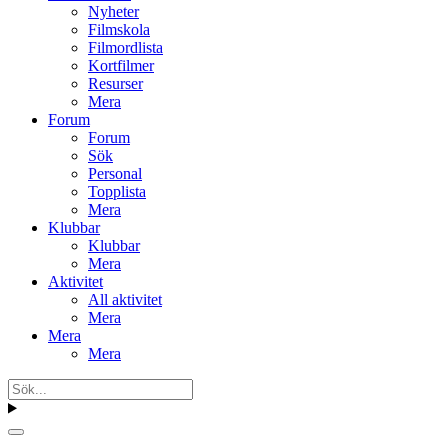
Nyheter
Filmskola
Filmordlista
Kortfilmer
Resurser
Mera
Forum
Forum
Sök
Personal
Topplista
Mera
Klubbar
Klubbar
Mera
Aktivitet
All aktivitet
Mera
Mera
Mera