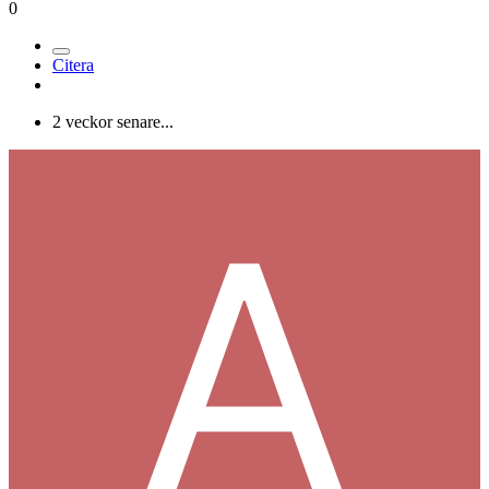
0
Citera
2 veckor senare...