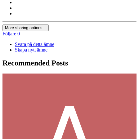
More sharing options...
Följare
0
Svara på detta ämne
Skapa nytt ämne
Recommended Posts