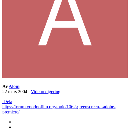
Av
Alom
22 mars 2004
i
Videoredigering
Dela
https://forum.voodoofilm.org/topic/1062-greenscreen-i-adobe-
premiere/