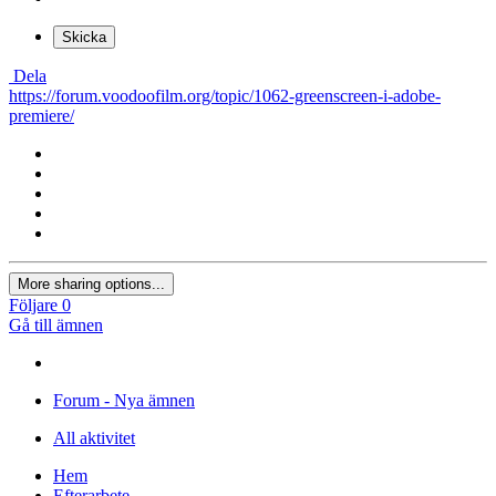
Skicka
Dela
https://forum.voodoofilm.org/topic/1062-greenscreen-i-adobe-
premiere/
More sharing options...
Följare
0
Gå till ämnen
Forum - Nya ämnen
All aktivitet
Hem
Efterarbete