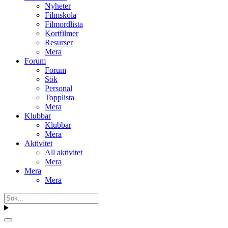
Nyheter
Filmskola
Filmordlista
Kortfilmer
Resurser
Mera
Forum
Forum
Sök
Personal
Topplista
Mera
Klubbar
Klubbar
Mera
Aktivitet
All aktivitet
Mera
Mera
Mera