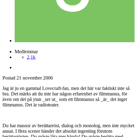
Medlemmar
2,1k
Postad
21 november 2006
Jag är ju en gammal Lovecraft-fan, men det här var faktiskt inte så
bra. Det märks att du inte har någon erfarenhet av filmmanus, för
även om det på ytan _ser ut_ som ett filmmanus så _är_ det inget
filmmanus. Det är radioteater.
Du har massor av berättarröst, dialog och monolog, men inte mycket
annat. I flera scener händer det absolut ingenting förutom
berättarrösten. Du måste låta mer hända! Du måste berätta med