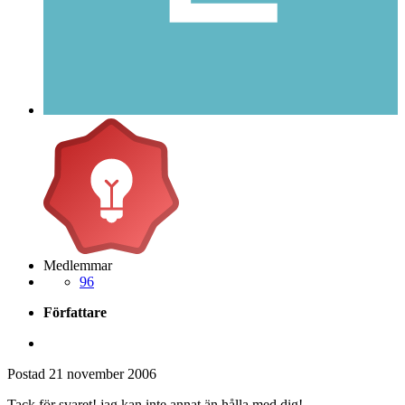
Medlemmar
96
Författare
Postad
21 november 2006
Tack för svaret! jag kan inte annat än hålla med dig!