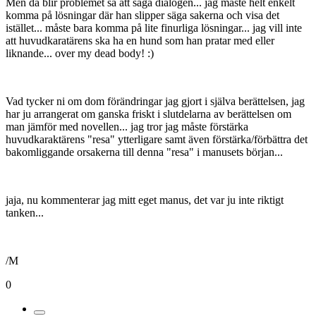
Men då blir problemet så att säga dialogen... jag måste helt enkelt
komma på lösningar där han slipper säga sakerna och visa det
istället... måste bara komma på lite finurliga lösningar... jag vill inte
att huvudkaratärens ska ha en hund som han pratar med eller
liknande... over my dead body! :)
Vad tycker ni om dom förändringar jag gjort i själva berättelsen, jag
har ju arrangerat om ganska friskt i slutdelarna av berättelsen om
man jämför med novellen... jag tror jag måste förstärka
huvudkaraktärens "resa" ytterligare samt även förstärka/förbättra det
bakomliggande orsakerna till denna "resa" i manusets början...
jaja, nu kommenterar jag mitt eget manus, det var ju inte riktigt
tanken...
/M
0