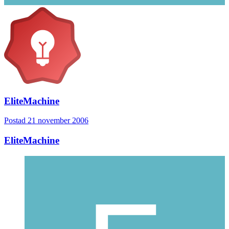
EliteMachine
Postad
21 november 2006
EliteMachine