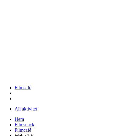
Filmcafé
All aktivitet
Hem
Filmsnack
Filmcafé
Webb-TV