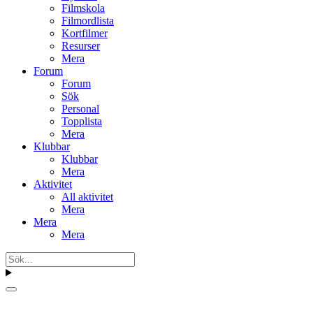
Filmskola
Filmordlista
Kortfilmer
Resurser
Mera
Forum
Forum
Sök
Personal
Topplista
Mera
Klubbar
Klubbar
Mera
Aktivitet
All aktivitet
Mera
Mera
Mera