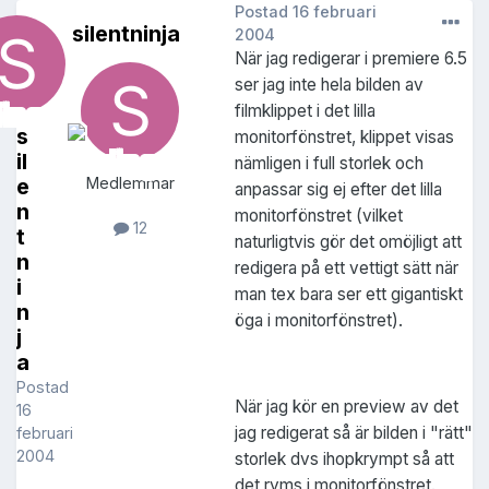
Postad
16 februari
silentninja
2004
När jag redigerar i premiere 6.5
ser jag inte hela bilden av
filmklippet i det lilla
s
monitorfönstret, klippet visas
il
nämligen i full storlek och
e
Medlemmar
anpassar sig ej efter det lilla
n
monitorfönstret (vilket
12
t
naturligtvis gör det omöjligt att
n
redigera på ett vettigt sätt när
i
man tex bara ser ett gigantiskt
n
öga i monitorfönstret).
j
a
Postad
När jag kör en preview av det
16
jag redigerat så är bilden i "rätt"
februari
2004
storlek dvs ihopkrympt så att
det ryms i monitorfönstret.