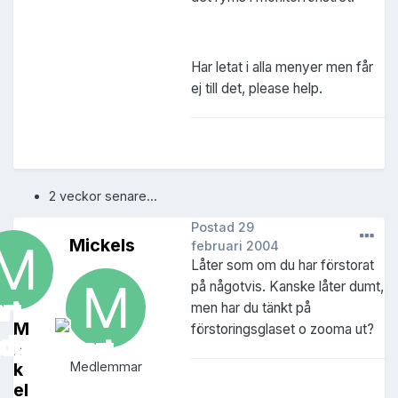
Har letat i alla menyer men får
ej till det, please help.
2 veckor senare...
Postad
29
Mickels
februari 2004
Låter som om du har förstorat
på någotvis. Kanske låter dumt,
men har du tänkt på
M
förstoringsglaset o zooma ut?
ic
k
Medlemmar
el