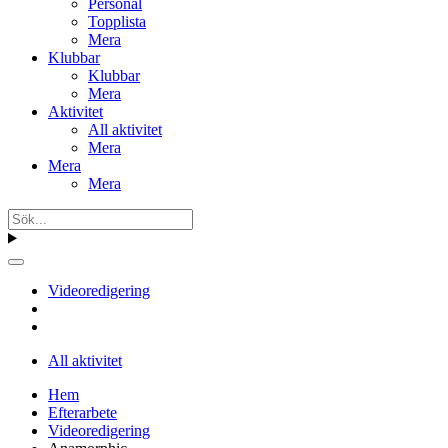
Personal
Topplista
Mera
Klubbar
Klubbar
Mera
Aktivitet
All aktivitet
Mera
Mera
Mera
Videoredigering
All aktivitet
Hem
Efterarbete
Videoredigering