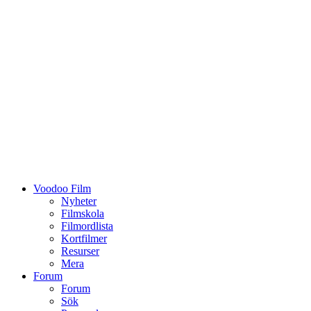
Voodoo Film
Nyheter
Filmskola
Filmordlista
Kortfilmer
Resurser
Mera
Forum
Forum
Sök