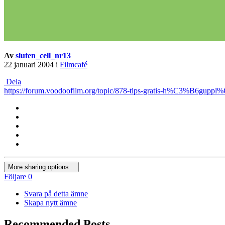
Av
sluten_cell_nr13
22 januari 2004
i
Filmcafé
Dela
https://forum.voodoofilm.org/topic/878-tips-gratis-h%C3%B6guppl%
More sharing options...
Följare
0
Svara på detta ämne
Skapa nytt ämne
Recommended Posts