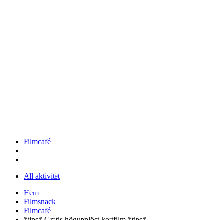
Filmcafé
All aktivitet
Hem
Filmsnack
Filmcafé
*tips* Gratis högupplöst kortfilm *tips*