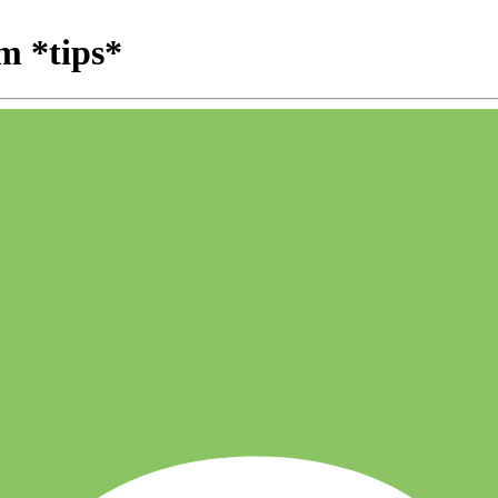
m *tips*