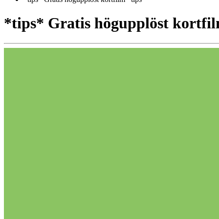
*tips* Gratis högupplöst kortfil