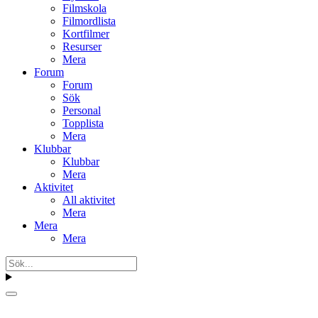
Filmskola
Filmordlista
Kortfilmer
Resurser
Mera
Forum
Forum
Sök
Personal
Topplista
Mera
Klubbar
Klubbar
Mera
Aktivitet
All aktivitet
Mera
Mera
Mera