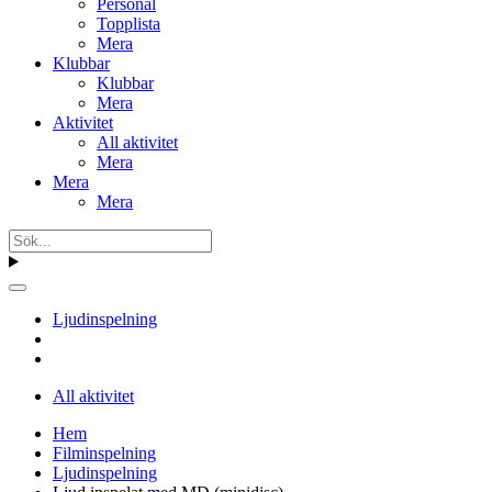
Personal
Topplista
Mera
Klubbar
Klubbar
Mera
Aktivitet
All aktivitet
Mera
Mera
Mera
Ljudinspelning
All aktivitet
Hem
Filminspelning
Ljudinspelning