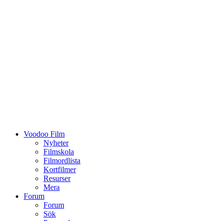
Voodoo Film
Nyheter
Filmskola
Filmordlista
Kortfilmer
Resurser
Mera
Forum
Forum
Sök