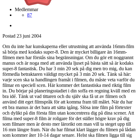
Medlemmar
87
Postad
23 juni 2004
Om du inte har kunskaperna eller utrustning att använda 16mm-film
så börja med kodaks super-8. Den är mycket billigare än 16mm-
filmen men har förstås sina begränsningar. Om du gör ett noggrannt
manus och är noga med att använda ljuset på bästa sätt så är kodaks
super-8 fantastisk. Du har 3 min 20 sek på dig men tro mig, du kan
förmedla betraktaren väldigt mycket på 3 min 20 sek. Tänk så här:
varje scen ska ta handlingen framåt i filmen, du måste veta varför du
filmar en speciell scen. Här kommer det fantastiska med riktig film
in. Du börjar på planeringsstadiet i din soffa en regning kväll med en
bra idé. Tänk ut vad tittaren och du själv ska få ut av filmen och
använd ditt eget filmspråk för att komma fram till målet. När du har
ett bra manus är det bara att sätta igång. Slösa inte film på förtexter
och dylikt på din första film utan koncentrera dig på dina scener. Att
filma med super-8 film är roligare för det ställer högre krav på dig
som filmare men är desto mer lärorikt om man vill ta steget upp till
16 mm längre fram. När du har filmat klart lägger du filmen på lådan
som kommer åter 10-14 dagar senare. Helst ska filmen ligga till sig