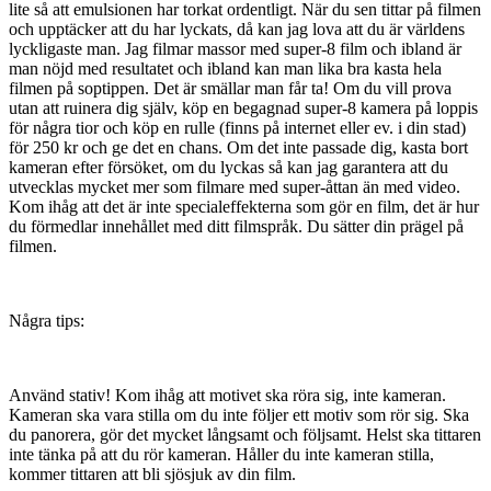
lite så att emulsionen har torkat ordentligt. När du sen tittar på filmen
och upptäcker att du har lyckats, då kan jag lova att du är världens
lyckligaste man. Jag filmar massor med super-8 film och ibland är
man nöjd med resultatet och ibland kan man lika bra kasta hela
filmen på soptippen. Det är smällar man får ta! Om du vill prova
utan att ruinera dig själv, köp en begagnad super-8 kamera på loppis
för några tior och köp en rulle (finns på internet eller ev. i din stad)
för 250 kr och ge det en chans. Om det inte passade dig, kasta bort
kameran efter försöket, om du lyckas så kan jag garantera att du
utvecklas mycket mer som filmare med super-åttan än med video.
Kom ihåg att det är inte specialeffekterna som gör en film, det är hur
du förmedlar innehållet med ditt filmspråk. Du sätter din prägel på
filmen.
Några tips:
Använd stativ! Kom ihåg att motivet ska röra sig, inte kameran.
Kameran ska vara stilla om du inte följer ett motiv som rör sig. Ska
du panorera, gör det mycket långsamt och följsamt. Helst ska tittaren
inte tänka på att du rör kameran. Håller du inte kameran stilla,
kommer tittaren att bli sjösjuk av din film.