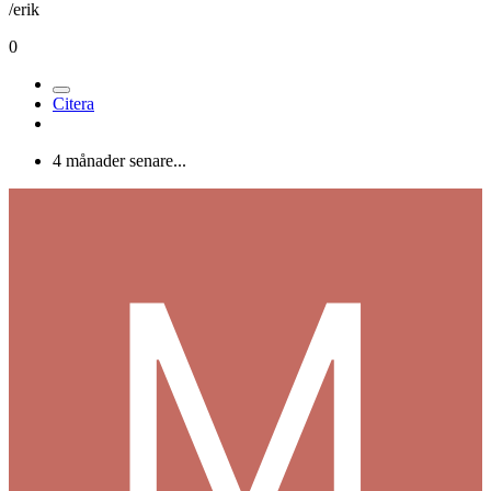
/erik
0
Citera
4 månader senare...