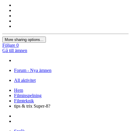
More sharing options...
Följare
0
Gå till ämnen
Forum - Nya ämnen
All aktivitet
Hem
Filminspelning
Filmteknik
tips & trix Super-8?