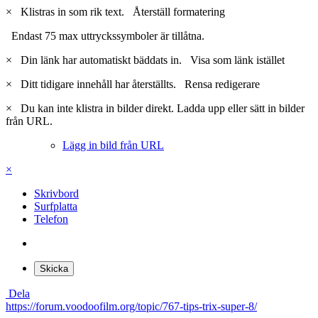
×
Klistras in som rik text.
Återställ formatering
Endast 75 max uttryckssymboler är tillåtna.
×
Din länk har automatiskt bäddats in.
Visa som länk istället
×
Ditt tidigare innehåll har återställts.
Rensa redigerare
×
Du kan inte klistra in bilder direkt. Ladda upp eller sätt in bilder
från URL.
Lägg in bild från URL
×
Skrivbord
Surfplatta
Telefon
Skicka
Dela
https://forum.voodoofilm.org/topic/767-tips-trix-super-8/