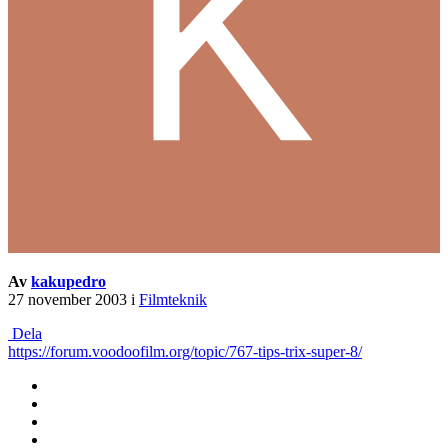
Av
kakupedro
27 november 2003
i
Filmteknik
Dela
https://forum.voodoofilm.org/topic/767-tips-trix-super-8/