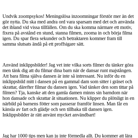
Undvik zoompsykos! Meningslösa inzoomningar förstör mer än det
gör nytta. Du ska med andra ord vara sparsam med det och använda
det ibland vid vissa tillfällen. Om du ska komma närmare ett motiv,
fixera på avstånd en stund, stanna filmen, zooma in och börja filma
igen. Du spar flera sekunder och betraktaren kommer fram till
samma slutsats ändå på ett proffsigare sätt.
Använd inklippsbilder! Jag vet inte vilka sorts filmer du tänker göra
men tänk dig att du filmar dina barn när de dansar runt majstången.
Att bara filma själva dansen är inte så intressant. Nu inför du en
inklippsbild mitt i dansen på en gammal dam som sitter i gräset och
skrattar, därefter filmar du dansen igen. Vad tänker den som tittar på
filmen? Tja, kanske att den gamla damen minns sin barndom när
hon dansade och skrattar åt situationen. Nu klipper du plötsligt in en
närbild på barnens fötter som passerar framför linsen. Man får en
känsla av fart och glädje och sen tillbaka till dansen igen.
Inklippsbilder är rätt använt mycket användbart!
Jag har 1000 tips men kan ju inte förmedla allt. Du kommer att lära