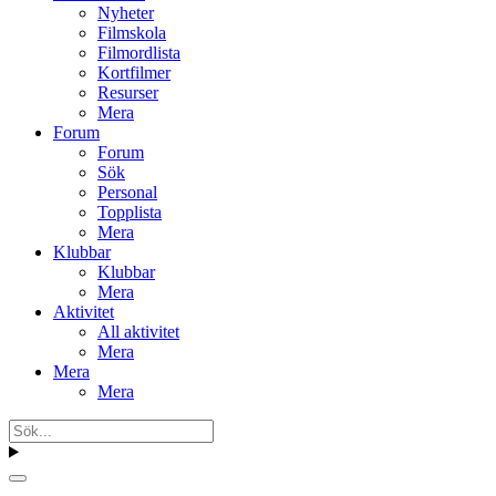
Nyheter
Filmskola
Filmordlista
Kortfilmer
Resurser
Mera
Forum
Forum
Sök
Personal
Topplista
Mera
Klubbar
Klubbar
Mera
Aktivitet
All aktivitet
Mera
Mera
Mera