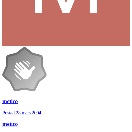
metico
Postad
28 mars 2004
metico