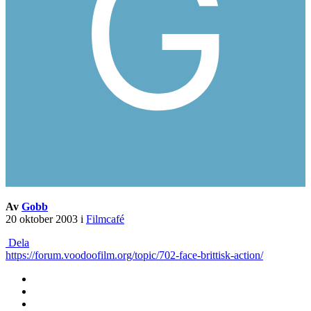
Av
Gobb
20 oktober 2003
i
Filmcafé
Dela
https://forum.voodoofilm.org/topic/702-face-brittisk-action/