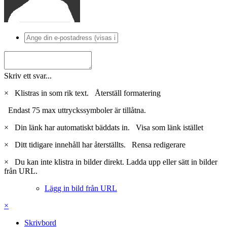
Skriv ett svar...
×
Klistras in som rik text.
Återställ formatering
Endast 75 max uttryckssymboler är tillåtna.
×
Din länk har automatiskt bäddats in.
Visa som länk istället
×
Ditt tidigare innehåll har återställts.
Rensa redigerare
×
Du kan inte klistra in bilder direkt. Ladda upp eller sätt in bilder
från URL.
Lägg in bild från URL
×
Skrivbord