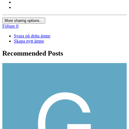
More sharing options...
Följare
0
Svara på detta ämne
Skapa nytt ämne
Recommended Posts