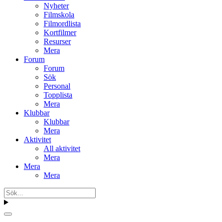
Nyheter
Filmskola
Filmordlista
Kortfilmer
Resurser
Mera
Forum
Forum
Sök
Personal
Topplista
Mera
Klubbar
Klubbar
Mera
Aktivitet
All aktivitet
Mera
Mera
Mera