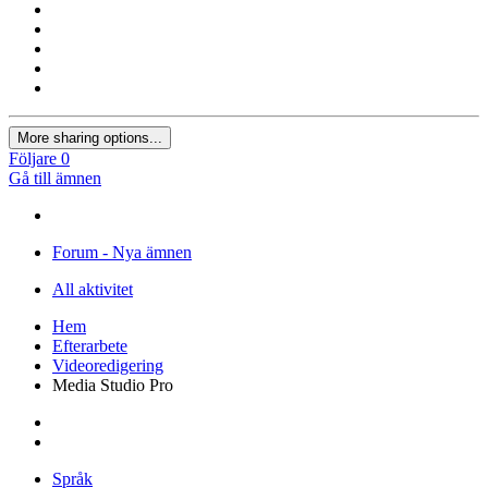
More sharing options...
Följare
0
Gå till ämnen
Forum - Nya ämnen
All aktivitet
Hem
Efterarbete
Videoredigering
Media Studio Pro
Språk