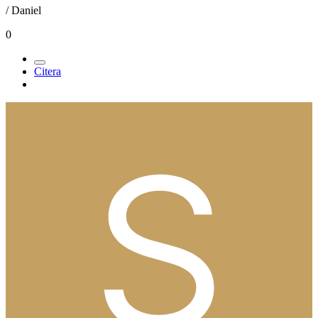
/ Daniel
0
Citera