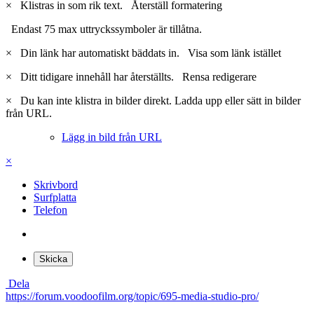
×
Klistras in som rik text.
Återställ formatering
Endast 75 max uttryckssymboler är tillåtna.
×
Din länk har automatiskt bäddats in.
Visa som länk istället
×
Ditt tidigare innehåll har återställts.
Rensa redigerare
×
Du kan inte klistra in bilder direkt. Ladda upp eller sätt in bilder
från URL.
Lägg in bild från URL
×
Skrivbord
Surfplatta
Telefon
Skicka
Dela
https://forum.voodoofilm.org/topic/695-media-studio-pro/