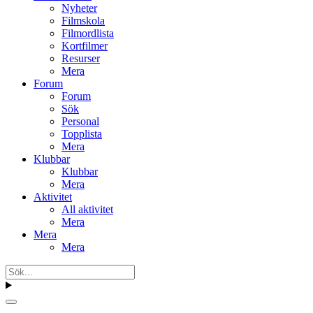
Nyheter
Filmskola
Filmordlista
Kortfilmer
Resurser
Mera
Forum
Forum
Sök
Personal
Topplista
Mera
Klubbar
Klubbar
Mera
Aktivitet
All aktivitet
Mera
Mera
Mera