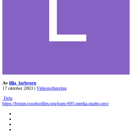
Av
lilla_farbrorn
17 oktober 2003
i
Videoredigering
Dela
https://forum.voodoofilm.org/topic/695-media-studio-pro/