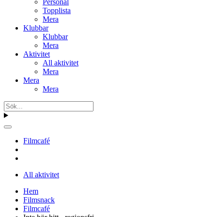
Personal
Topplista
Mera
Klubbar
Klubbar
Mera
Aktivitet
All aktivitet
Mera
Mera
Mera
Filmcafé
All aktivitet
Hem
Filmsnack
Filmcafé