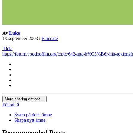
Av
Luke
19 september 2003
i
Filmcafé
Dela
https://forum.voodoofilm.org/topic/642-inte-h%C3%B6r-hitt-regionsfr
More sharing options...
Följare
0
Svara på detta ämne
Skapa nytt ämne
Recommended Posts