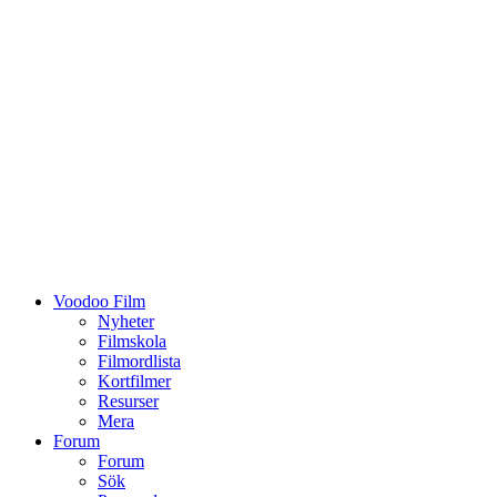
Voodoo Film
Nyheter
Filmskola
Filmordlista
Kortfilmer
Resurser
Mera
Forum
Forum
Sök