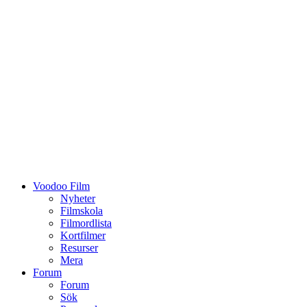
Voodoo Film
Nyheter
Filmskola
Filmordlista
Kortfilmer
Resurser
Mera
Forum
Forum
Sök