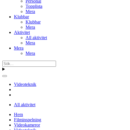
Personal
Topplista
Mera
Klubbar
Klubbar
Mera
Aktivitet
All aktivitet
Mera
Mera
Mera
Videoteknik
All aktivitet
Hem
Filminspelning
Videokameror