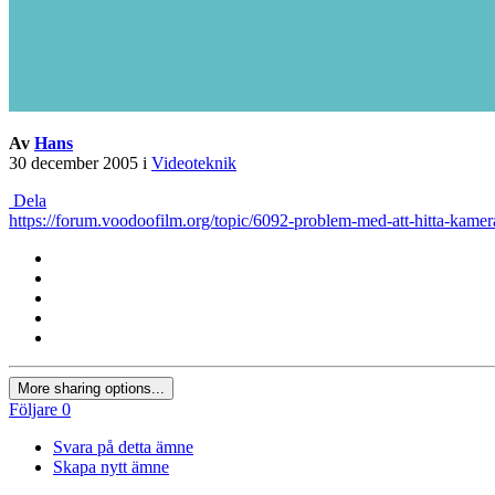
Av
Hans
30 december 2005
i
Videoteknik
Dela
https://forum.voodoofilm.org/topic/6092-problem-med-att-hitta-kamer
More sharing options...
Följare
0
Svara på detta ämne
Skapa nytt ämne