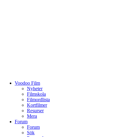
Voodoo Film
Nyheter
Filmskola
Filmordlista
Kortfilmer
Resurser
Mera
Forum
Forum
Sök