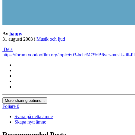
Av
happy
31 augusti 2003
i
Musik och ljud
Dela
https://forum.voodoofilm.org/topic/603-beh%C3%B6ver-musik-till-fi
More sharing options...
Följare
0
Svara på detta ämne
Skapa nytt ämne
Recommended Posts