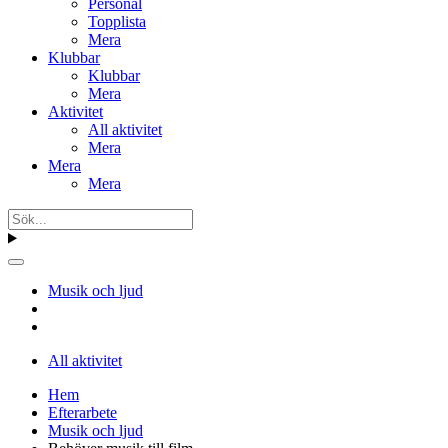
Personal
Topplista
Mera
Klubbar
Klubbar
Mera
Aktivitet
All aktivitet
Mera
Mera
Mera
Musik och ljud
All aktivitet
Hem
Efterarbete
Musik och ljud