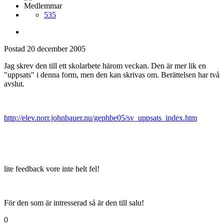
Medlemmar
535
Postad
20 december 2005
Jag skrev den till ett skolarbete härom veckan. Den är mer lik en
"uppsats" i denna form, men den kan skrivas om. Berättelsen har två
avslut.
http://elev.norr.johnbauer.nu/gephbe05/sv_uppsats_index.htm
lite feedback vore inte helt fel!
För den som är intresserad så är den till salu!
0