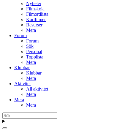
Nyheter
Filmskola
Filmordlista
Kortfilmer
Resurser
Mera
Forum
Forum
Sök
Personal
Topplista
Mera
Klubbar
Klubbar
Mera
Aktivitet
All aktivitet
Mera
Mera
Mera