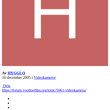
Av
HYGGLO
16 december 2005
i
Videokameror
Dela
https://forum.voodoofilm.org/topic/5961-videokamera/