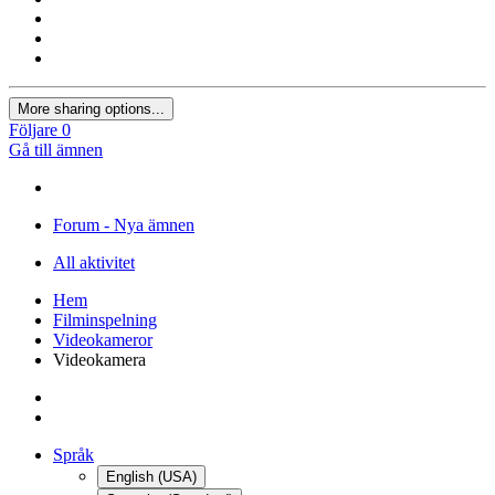
More sharing options...
Följare
0
Gå till ämnen
Forum - Nya ämnen
All aktivitet
Hem
Filminspelning
Videokameror
Videokamera
Språk
English (USA)