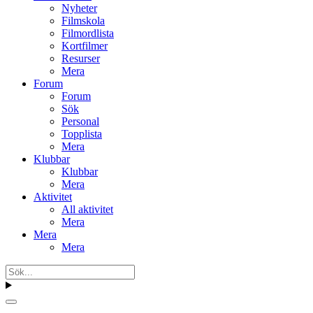
Nyheter
Filmskola
Filmordlista
Kortfilmer
Resurser
Mera
Forum
Forum
Sök
Personal
Topplista
Mera
Klubbar
Klubbar
Mera
Aktivitet
All aktivitet
Mera
Mera
Mera