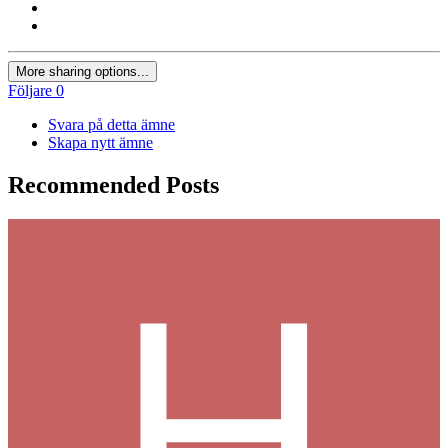
More sharing options...
Följare
0
Svara på detta ämne
Skapa nytt ämne
Recommended Posts