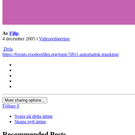
Av
Filip
4 december 2005
i
Videoredigering
Dela
https://forum.voodoofilm.org/topic/5811-automatisk-masking/
More sharing options...
Följare
0
Svara på detta ämne
Skapa nytt ämne
Recommended Posts