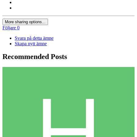
More sharing options...
Följare
0
Svara på detta ämne
Skapa nytt ämne
Recommended Posts