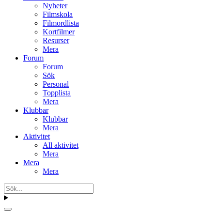
Nyheter
Filmskola
Filmordlista
Kortfilmer
Resurser
Mera
Forum
Forum
Sök
Personal
Topplista
Mera
Klubbar
Klubbar
Mera
Aktivitet
All aktivitet
Mera
Mera
Mera