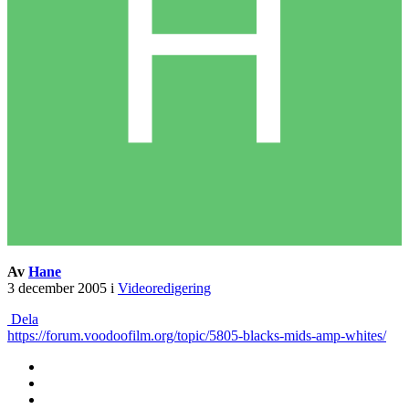
Av
Hane
3 december 2005
i
Videoredigering
Dela
https://forum.voodoofilm.org/topic/5805-blacks-mids-amp-whites/