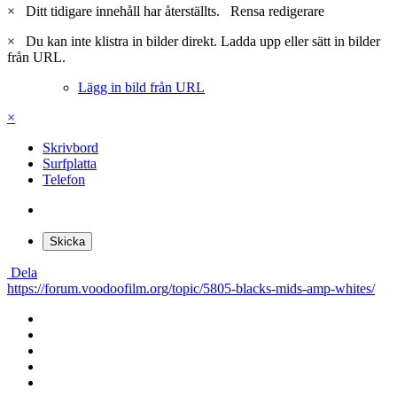
×
Ditt tidigare innehåll har återställts.
Rensa redigerare
×
Du kan inte klistra in bilder direkt. Ladda upp eller sätt in bilder
från URL.
Lägg in bild från URL
×
Skrivbord
Surfplatta
Telefon
Skicka
Dela
https://forum.voodoofilm.org/topic/5805-blacks-mids-amp-whites/