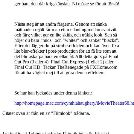
ger bara den där krigskänslan. Ni måste se för att förstå!
Nästa steg är att ändra färgerna. Genom att sänka
mättnaden rejält får man ett mellanting mellan svartvitt
och färg vilket ger en lite skitig och tråkig look. Sen så
höjer du bara "mids" och "whites" och sänker "blacks".
Efter det lägger du på strobe-effekten och kan även fixa
lite blur-effekter i post-production för att få lite som att
det blir oskärpa bara emellan åt. Allt detta görs på Final
Cut Pro (3 eller 4), Final Cut Express (1 eller 2) eller
Final Cut HD. Tackar TheRenegade på FXHome.com
för att ha väglett mej till att göra denna effekten.
Se hur han lyckades under denna länken:
http://homepage.mac.com/cynthiahaughery/iMovieTheater68.h
Citatet ovan är från en av "Filmlook" trådarna.
Jag tyckte att Tobbger lyckades få in riktigt skön känsla i