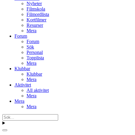
Nyheter
Filmskola
Filmordlista
Kortfilmer
Resurser
Mera
Forum
Forum
Sök
Personal
Topplista
Mera
Klubbar
Klubbar
Mera
Aktivitet
All aktivitet
Mera
Mera
Mera