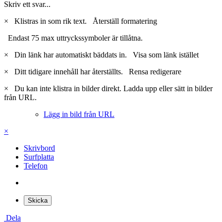
Skriv ett svar...
×
Klistras in som rik text.
Återställ formatering
Endast 75 max uttryckssymboler är tillåtna.
×
Din länk har automatiskt bäddats in.
Visa som länk istället
×
Ditt tidigare innehåll har återställts.
Rensa redigerare
×
Du kan inte klistra in bilder direkt. Ladda upp eller sätt in bilder
från URL.
Lägg in bild från URL
×
Skrivbord
Surfplatta
Telefon
Skicka
Dela