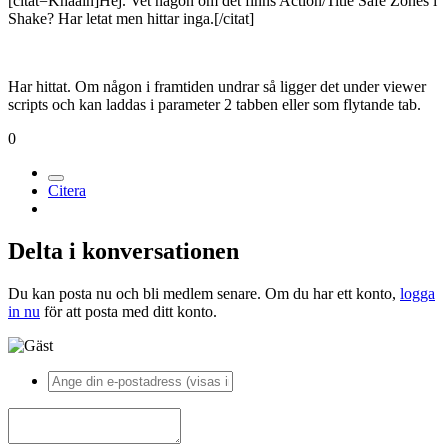
[citat=Khaain]Hej. Vet någon om det finns Action/Title Safe Zones i
Shake? Har letat men hittar inga.[/citat]
Har hittat. Om någon i framtiden undrar så ligger det under viewer
scripts och kan laddas i parameter 2 tabben eller som flytande tab.
0
Citera
Delta i konversationen
Du kan posta nu och bli medlem senare. Om du har ett konto,
logga
in nu
för att posta med ditt konto.