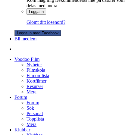
Kom ihåg mig
Rekommenderas inte på datorer som
delas med andra
Logga in
Glömt ditt lösenord?
Logga in med Facebook
Bli medlem
Voodoo Film
Nyheter
Filmskola
Filmordlista
Kortfilmer
Resurser
Mera
Forum
Forum
Sök
Personal
Topplista
Mera
Klubbar