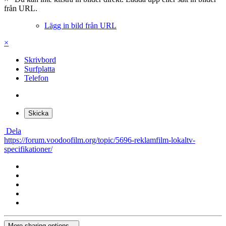
från URL.
Lägg in bild från URL
×
Skrivbord
Surfplatta
Telefon
Skicka
Dela
https://forum.voodoofilm.org/topic/5696-reklamfilm-lokaltv-
specifikationer/
More sharing options...