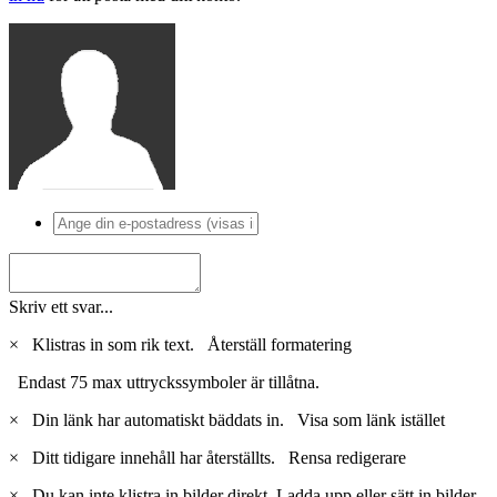
Skriv ett svar...
×
Klistras in som rik text.
Återställ formatering
Endast 75 max uttryckssymboler är tillåtna.
×
Din länk har automatiskt bäddats in.
Visa som länk istället
×
Ditt tidigare innehåll har återställts.
Rensa redigerare
×
Du kan inte klistra in bilder direkt. Ladda upp eller sätt in bilder