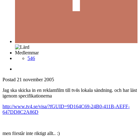
Medlemmar
546
Postad
21 november 2005
Jag ska skicka in en reklamfilm till tv4s lokala sändning. och har läst
igenom specifikationerna
http://www.tv4.se/visa/?fGUID=9D164C69-24B0-411B-AEFF-
647DD8C2A86D
men förstår inte riktigt allt.. :)