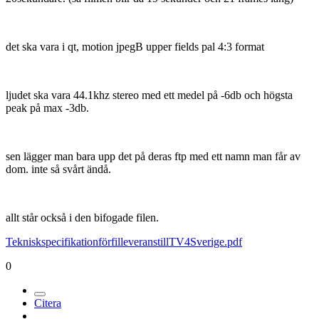
det ska vara i qt, motion jpegB upper fields pal 4:3 format
ljudet ska vara 44.1khz stereo med ett medel på -6db och högsta
peak på max -3db.
sen lägger man bara upp det på deras ftp med ett namn man får av
dom. inte så svårt ändå.
allt står också i den bifogade filen.
TekniskspecifikationförfilleveranstillTV4Sverige.pdf
0
Citera