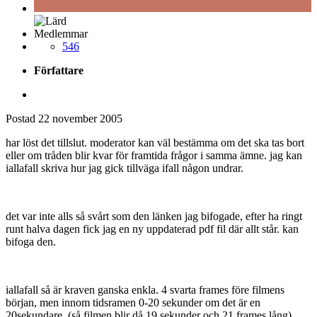
Medlemmar
546
Författare
Postad
22 november 2005
har löst det tillslut. moderator kan väl bestämma om det ska tas bort
eller om tråden blir kvar för framtida frågor i samma ämne. jag kan
iallafall skriva hur jag gick tillväga ifall någon undrar.
det var inte alls så svårt som den länken jag bifogade, efter ha ringt
runt halva dagen fick jag en ny uppdaterad pdf fil där allt står. kan
bifoga den.
iallafall så är kraven ganska enkla. 4 svarta frames före filmens
början, men innom tidsramen 0-20 sekunder om det är en
20sekundare. (så filmen blir då 19 sekunder och 21 frames lång)