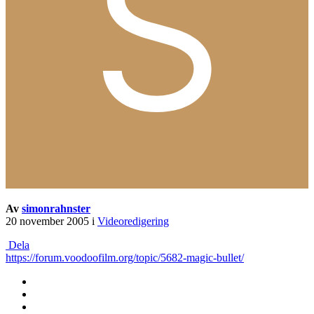
Av
simonrahnster
20 november 2005
i
Videoredigering
Dela
https://forum.voodoofilm.org/topic/5682-magic-bullet/