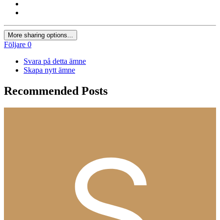
More sharing options...
Följare
0
Svara på detta ämne
Skapa nytt ämne
Recommended Posts