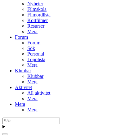
Nyheter
Filmskola
Filmordlista
Kortfilmer
Resurser
Mera
Forum
Forum
Sök
Personal
Topplista
Mera
Klubbar
Klubbar
Mera
Aktivitet
All aktivitet
Mera
Mera
Mera