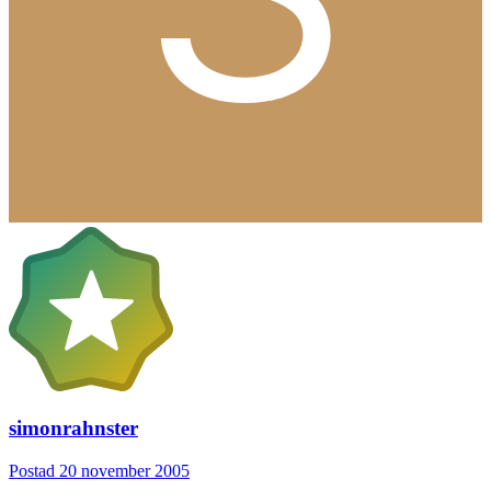
simonrahnster
Postad
20 november 2005