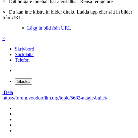
×
Ditt tidigare innehåll har återställts.
Rensa redigerare
×
Du kan inte klistra in bilder direkt. Ladda upp eller sätt in bilder
från URL.
Lägg in bild från URL
×
Skrivbord
Surfplatta
Telefon
Skicka
Dela
https://forum.voodoofilm.org/topic/5682-magic-bullet/