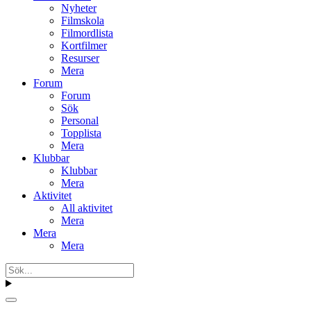
Nyheter
Filmskola
Filmordlista
Kortfilmer
Resurser
Mera
Forum
Forum
Sök
Personal
Topplista
Mera
Klubbar
Klubbar
Mera
Aktivitet
All aktivitet
Mera
Mera
Mera