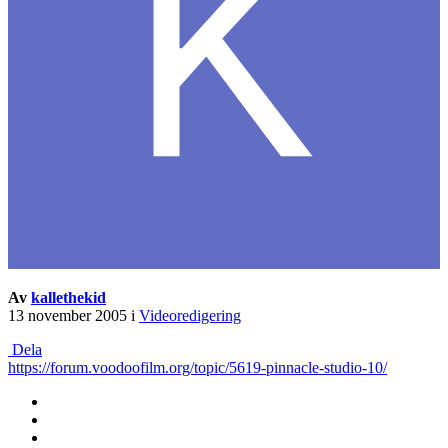
Av
kallethekid
13 november 2005
i
Videoredigering
Dela
https://forum.voodoofilm.org/topic/5619-pinnacle-studio-10/