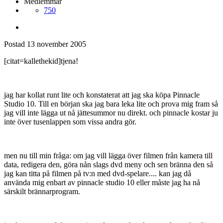
Medlemmar
750
Postad
13 november 2005
[citat=kallethekid]tjena!
jag har kollat runt lite och konstaterat att jag ska köpa Pinnacle
Studio 10. Till en början ska jag bara leka lite och prova mig fram så
jag vill inte lägga ut nå jättesummor nu direkt. och pinnacle kostar ju
inte över tusenlappen som vissa andra gör.
men nu till min fråga: om jag vill lägga över filmen från kamera till
data, redigera den, göra nån slags dvd meny och sen bränna den så
jag kan titta på filmen på tv:n med dvd-spelare.... kan jag då
använda mig enbart av pinnacle studio 10 eller måste jag ha nå
särskilt brännarprogram.