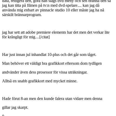
data, redigera den, göra nån slags dvd meny och sen bränna den så
jag kan titta på filmen på tv:n med dvd-spelare.... kan jag då
använda mig enbart av pinnacle studio 10 eller måste jag ha nå
särskilt brännarprogram.
jag har sett att adobe premiere elements har det men det verkar lite
för krångligt för mig....[/citat]
Har just innan jul inhandlat 10-plus och det går som tåget.
Man behöver ett väldigt bra grafikkort eftersom dom tydligen
andvänder även dess prosessor för vissa uträkningar.
Alltså en snabb grafikkort med mycket minne.
Hade förut 8-an men den kunde falera utan vidare men denna
gillar jag skarpt.