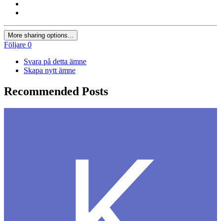
More sharing options...
Följare
0
Svara på detta ämne
Skapa nytt ämne
Recommended Posts