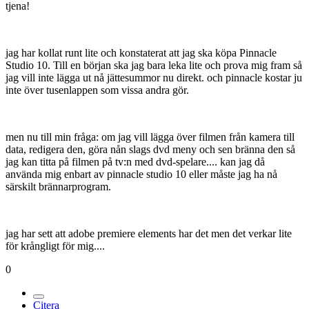
tjena!
jag har kollat runt lite och konstaterat att jag ska köpa Pinnacle
Studio 10. Till en början ska jag bara leka lite och prova mig fram så
jag vill inte lägga ut nå jättesummor nu direkt. och pinnacle kostar ju
inte över tusenlappen som vissa andra gör.
men nu till min fråga: om jag vill lägga över filmen från kamera till
data, redigera den, göra nån slags dvd meny och sen bränna den så
jag kan titta på filmen på tv:n med dvd-spelare.... kan jag då
använda mig enbart av pinnacle studio 10 eller måste jag ha nå
särskilt brännarprogram.
jag har sett att adobe premiere elements har det men det verkar lite
för krångligt för mig....
0
Citera