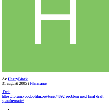
Av
HarryBlock
31 augusti 2005
i
Filmmanus
Dela
https://forum.voodoofilm.org/topic/4892-problem-med-final-draft-
sparalternativ/