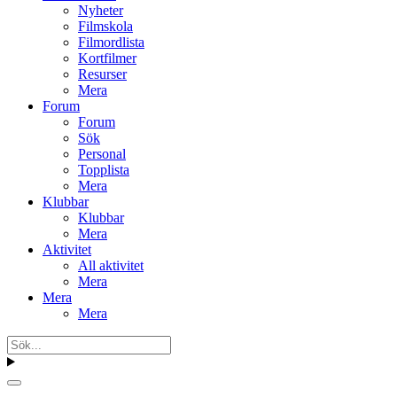
Nyheter
Filmskola
Filmordlista
Kortfilmer
Resurser
Mera
Forum
Forum
Sök
Personal
Topplista
Mera
Klubbar
Klubbar
Mera
Aktivitet
All aktivitet
Mera
Mera
Mera