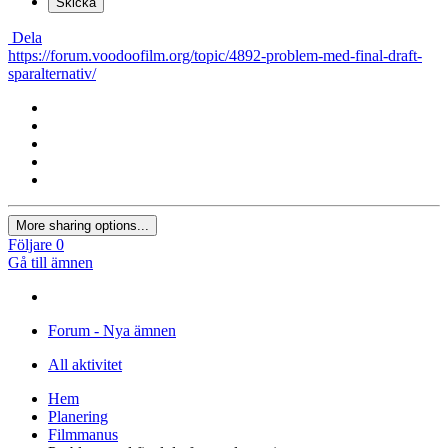
Skicka
Dela
https://forum.voodoofilm.org/topic/4892-problem-med-final-draft-
sparalternativ/
More sharing options...
Följare
0
Gå till ämnen
Forum - Nya ämnen
All aktivitet
Hem
Planering
Filmmanus