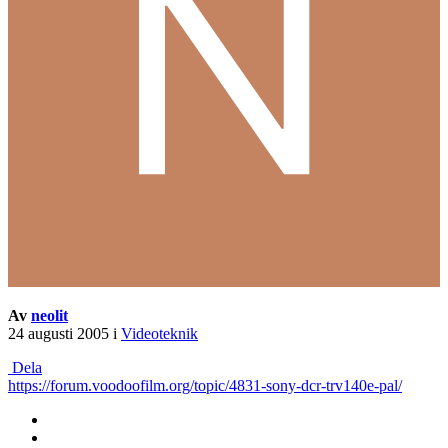
Av
neolit
24 augusti 2005
i
Videoteknik
Dela
https://forum.voodoofilm.org/topic/4831-sony-dcr-trv140e-pal/