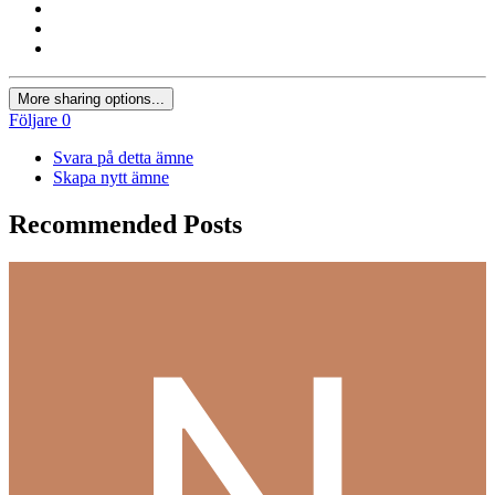
More sharing options...
Följare
0
Svara på detta ämne
Skapa nytt ämne
Recommended Posts