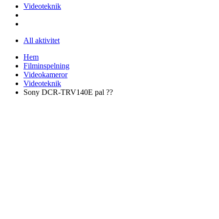
Videoteknik
All aktivitet
Hem
Filminspelning
Videokameror
Videoteknik
Sony DCR-TRV140E pal ??