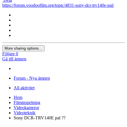
Dela
https://forum.voodoofilm.org/topic/4831-sony-dcr-trv140e-pal/
More sharing options...
Följare
0
Gå till ämnen
Forum - Nya ämnen
All aktivitet
Hem
Filminspelning
Videokameror
Videoteknik
Sony DCR-TRV140E pal ??