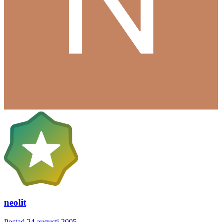
neolit
Postad
24 augusti 2005