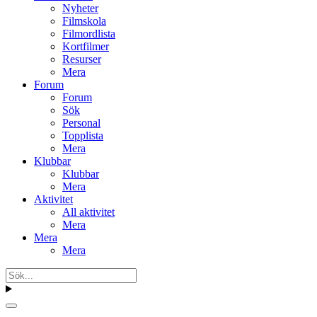
Nyheter
Filmskola
Filmordlista
Kortfilmer
Resurser
Mera
Forum
Forum
Sök
Personal
Topplista
Mera
Klubbar
Klubbar
Mera
Aktivitet
All aktivitet
Mera
Mera
Mera