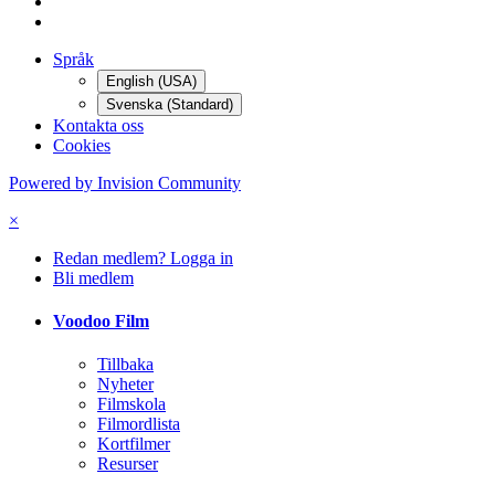
Språk
English (USA)
Svenska (Standard)
Kontakta oss
Cookies
Powered by Invision Community
×
Redan medlem? Logga in
Bli medlem
Voodoo Film
Tillbaka
Nyheter
Filmskola
Filmordlista
Kortfilmer
Resurser