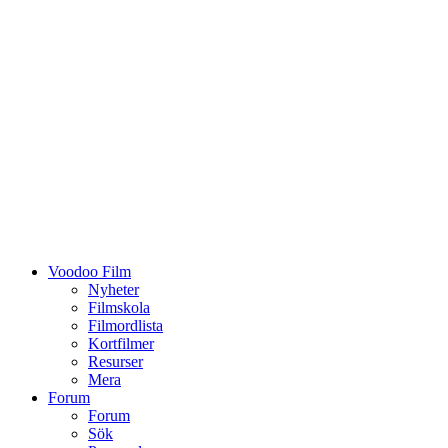
Voodoo Film
Nyheter
Filmskola
Filmordlista
Kortfilmer
Resurser
Mera
Forum
Forum
Sök