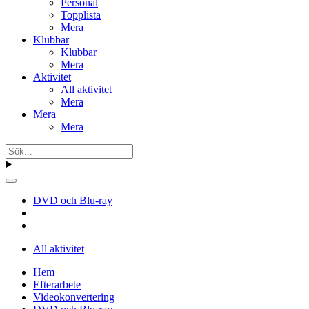
Personal
Topplista
Mera
Klubbar
Klubbar
Mera
Aktivitet
All aktivitet
Mera
Mera
Mera
DVD och Blu-ray
All aktivitet
Hem
Efterarbete
Videokonvertering