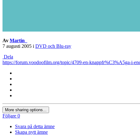
Av
Martin_
7 augusti 2005
i
DVD och Blu-ray
Dela
https://forum.voodoofilm.org/topic/4709-en-knappfr%C3%A5ga-i-enc
More sharing options...
Följare
0
Svara på detta ämne
Skapa nytt ämne