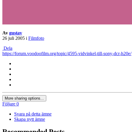
Av
gustav
26 juli 2005
i
Filmfoto
Dela
https://forum.voodoofilm.org/topic/4595-vidvinkel-till-sony-dcr-h20e/
More sharing options...
Följare
0
Svara på detta ämne
Skapa nytt ämne
Recommended Posts