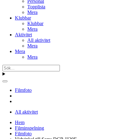
Personal
Topplista
Mera
Klubbar
Klubbar
Mera
Aktivitet
All aktivitet
Mera
Mera
Mera
Filmfoto
All aktivitet
Hem
Filminspelning
Filmfoto