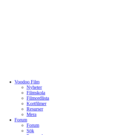
Voodoo Film
Nyheter
Filmskola
Filmordlista
Kortfilmer
Resurser
Mera
Forum
Forum
Sök