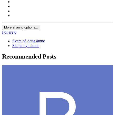
More sharing options...
Följare
0
Svara på detta ämne
Skapa nytt ämne
Recommended Posts