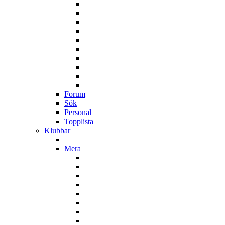
Forum
Sök
Personal
Topplista
Klubbar
Mera