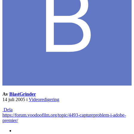
Av
BlastGrinder
14 juli 2005
i
Videoredigering
Dela
https://forum.voodoofilm.org/topic/4493-captureproblem-i-adobe-
premier/