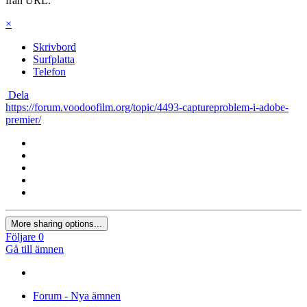
från URL.
×
Skrivbord
Surfplatta
Telefon
Dela
https://forum.voodoofilm.org/topic/4493-captureproblem-i-adobe-
premier/
More sharing options...
Följare
0
Gå till ämnen
Forum - Nya ämnen