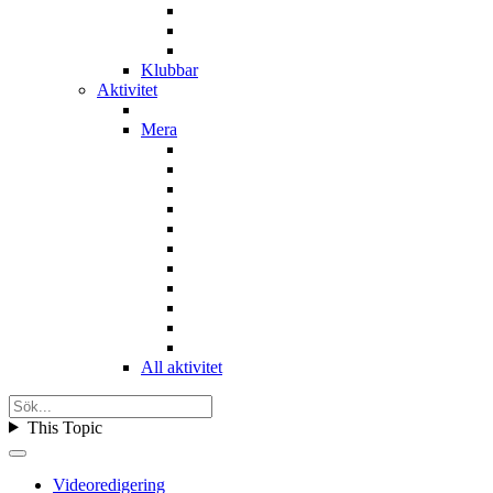
Klubbar
Aktivitet
Mera
All aktivitet
This Topic
Videoredigering