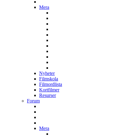
Mera
Nyheter
Filmskola
Filmordlista
Kortfilmer
Resurser
Forum
Mera