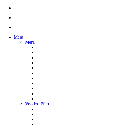
Mera
Mera
Voodoo Film