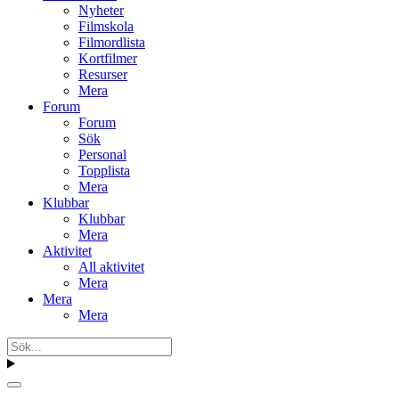
Nyheter
Filmskola
Filmordlista
Kortfilmer
Resurser
Mera
Forum
Forum
Sök
Personal
Topplista
Mera
Klubbar
Klubbar
Mera
Aktivitet
All aktivitet
Mera
Mera
Mera