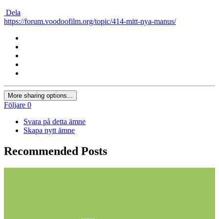
Dela
https://forum.voodoofilm.org/topic/414-mitt-nya-manus/
More sharing options...
Följare
0
Svara på detta ämne
Skapa nytt ämne
Recommended Posts