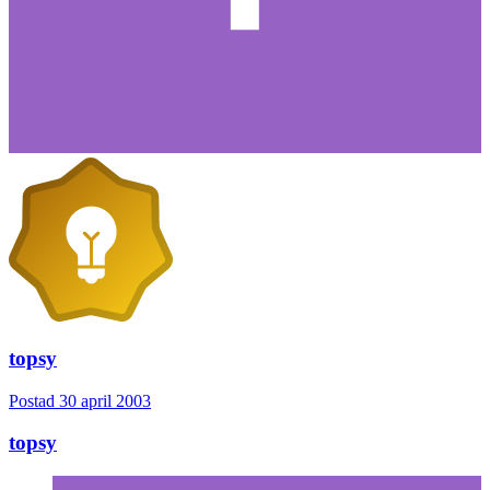
topsy
Postad
30 april 2003
topsy