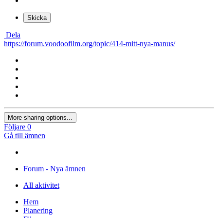
Skicka
Dela
https://forum.voodoofilm.org/topic/414-mitt-nya-manus/
More sharing options...
Följare
0
Gå till ämnen
Forum - Nya ämnen
All aktivitet
Hem
Planering